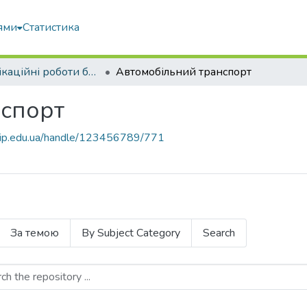
ями
Статистика
Кваліфікаційні роботи бакалаврів
Автомобільний транспорт
нспорт
nubip.edu.ua/handle/123456789/771
За темою
By Subject Category
Search