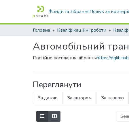
Фонди та зібрання
Пошук за критері
Головна
Кваліфікаційні роботи
Автомобільний тра
Постійне посилання зібрання
https://dglib.
Переглянути
За датою
За автором
За назвою