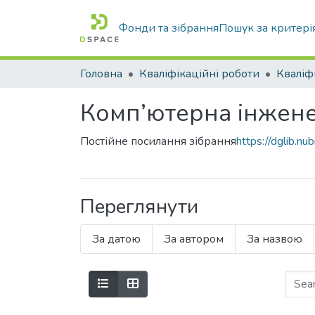
Фонди та зібрання
Пошук за критері
Головна
Кваліфікаційні роботи
Комп’ютерна інжене
Постійне посилання зібрання
https://dglib.
Переглянути
За датою
За автором
За назвою