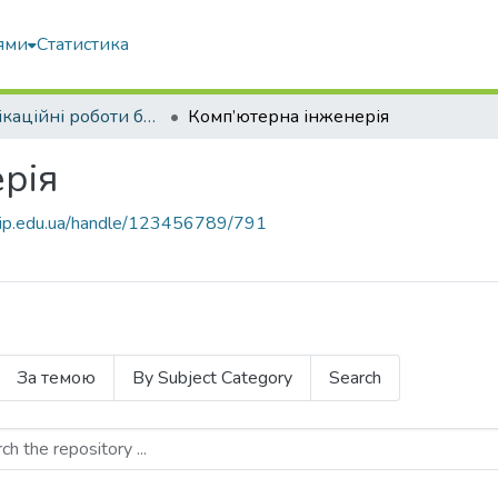
ями
Статистика
Кваліфікаційні роботи бакалаврів
Комп’ютерна інженерія
рія
nubip.edu.ua/handle/123456789/791
За темою
By Subject Category
Search