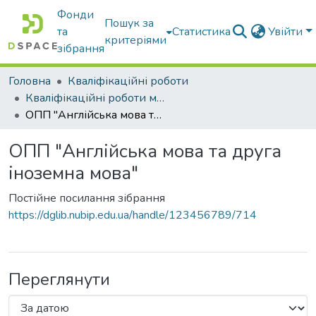
Фонди
Пошук за
та
Статистика
Увійти
критеріями
зібрання
Головна
Кваліфікаційні роботи
Кваліфікаційні роботи магістрів
ОПП "Англійська мова та друга іноземна мова"
ОПП "Англійська мова та друга
іноземна мова"
Постійне посилання зібрання
https://dglib.nubip.edu.ua/handle/123456789/714
Переглянути