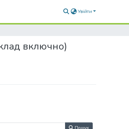
Увійти
еклад включно)
Пошук