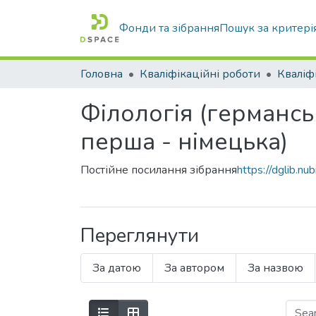
Фонди та зібрання
Пошук за критері
Головна
Кваліфікаційні роботи
Філологія (германсь
перша - німецька)
Постійне посилання зібрання
https://dglib.
Переглянути
За датою
За автором
За назвою