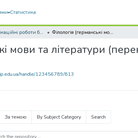
ями
Статистика
Кваліфікаційні роботи бакалаврів
Філологія (германські мови та літератури (переклад включно) перша - німецька)
кі мови та літератури (пер
nubip.edu.ua/handle/123456789/813
За темою
By Subject Category
Search