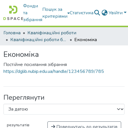
Фонди
Пошук за
та
Статистика
Увійти
критеріями
зібрання
Головна
Кваліфікаційні роботи
Кваліфікаційні роботи бакалаврів
Економіка
Економіка
Постійне посилання зібрання
https://dglib.nubip.edu.ua/handle/123456789/785
Переглянути
результатів
Повернутись до результатів