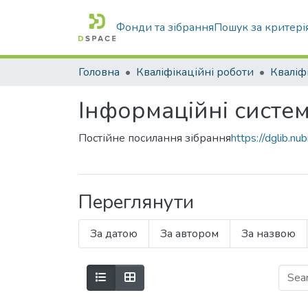
Фонди та зібрання
Пошук за критері
Головна
Кваліфікаційні роботи
Інформаційні системи
Постійне посилання зібрання
https://dglib.
Переглянути
За датою
За автором
За назвою