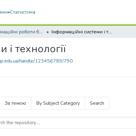
ями
Статистика
Кваліфікаційні роботи бакалаврів
Інформаційні системи і технології
 і технології
nubip.edu.ua/handle/123456789/790
За темою
By Subject Category
Search