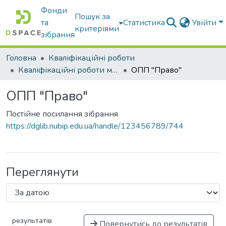
Фонди
Пошук за
та
Статистика
Увійти
критеріями
зібрання
Головна
Кваліфікаційні роботи
Кваліфікаційні роботи магістрів
ОПП "Право"
ОПП "Право"
Постійне посилання зібрання
https://dglib.nubip.edu.ua/handle/123456789/744
Переглянути
результатів
Повернутись до результатів