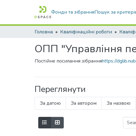
Фонди та зібрання
Пошук за критері
Головна
Кваліфікаційні роботи
ОПП "Управління п
Постійне посилання зібрання
https://dglib.
Переглянути
За датою
За автором
За назвою