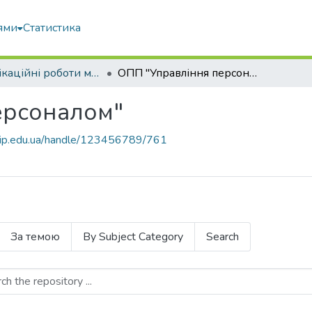
ями
Статистика
Кваліфікаційні роботи магістрів
ОПП "Управління персоналом"
ерсоналом"
nubip.edu.ua/handle/123456789/761
За темою
By Subject Category
Search