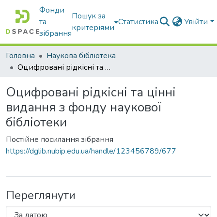
Фонди
Пошук за
та
Статистика
Увійти
критеріями
зібрання
Головна
Наукова бібліотека
Оцифровані рідкісні та цінні видання з фонду наукової бібліотеки
Оцифровані рідкісні та цінні
видання з фонду наукової
бібліотеки
Постійне посилання зібрання
https://dglib.nubip.edu.ua/handle/123456789/677
Переглянути