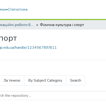
ями
Статистика
Кваліфікаційні роботи бакалаврів
Фізична культура і спорт
спорт
nubip.edu.ua/handle/123456789/811
За темою
By Subject Category
Search