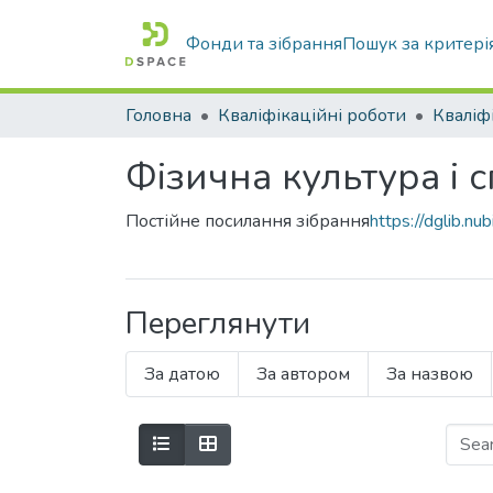
Фонди та зібрання
Пошук за критері
Головна
Кваліфікаційні роботи
Фізична культура і 
Постійне посилання зібрання
https://dglib.
Переглянути
За датою
За автором
За назвою