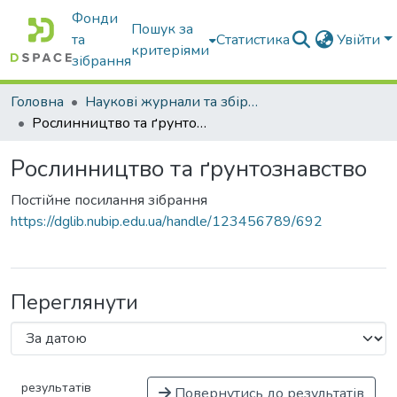
Фонди
Пошук за
та
Статистика
Увійти
критеріями
зібрання
Головна
Наукові журнали та збірники видань
Рослинництво та ґрунтознавство
Рослинництво та ґрунтознавство
Постійне посилання зібрання
https://dglib.nubip.edu.ua/handle/123456789/692
Переглянути
результатів
Повернутись до результатів