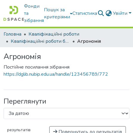
Фонди
Пошук за
та
Статистика
Увійти
критеріями
зібрання
Головна
Кваліфікаційні роботи
Кваліфікаційні роботи бакалаврів
Агрономія
Агрономія
Постійне посилання зібрання
https://dglib.nubip.edu.ua/handle/123456789/772
Переглянути
результатів
Повернутись до результатів