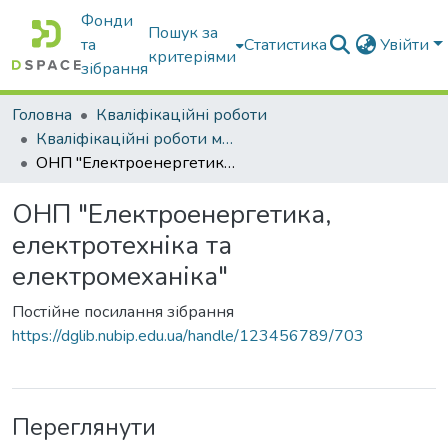
Фонди
Пошук за
та
Статистика
Увійти
критеріями
зібрання
Головна
Кваліфікаційні роботи
Кваліфікаційні роботи магістрів
ОНП "Електроенергетика, електротехніка та електромеханіка"
ОНП "Електроенергетика,
електротехніка та
електромеханіка"
Постійне посилання зібрання
https://dglib.nubip.edu.ua/handle/123456789/703
Переглянути