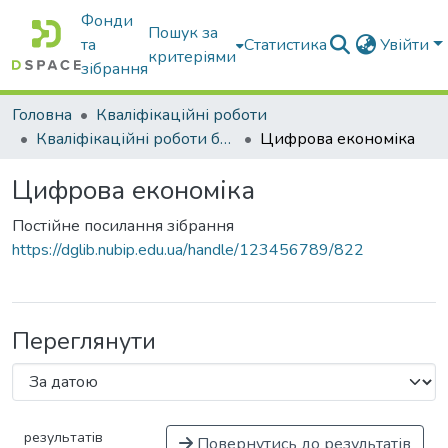
Фонди
Пошук за
та
Статистика
Увійти
критеріями
зібрання
Головна
Кваліфікаційні роботи
Кваліфікаційні роботи бакалаврів
Цифрова економіка
Цифрова економіка
Постійне посилання зібрання
https://dglib.nubip.edu.ua/handle/123456789/822
Переглянути
результатів
Повернутись до результатів