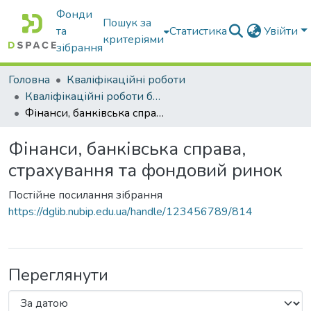
Фонди
Пошук за
та
Статистика
Увійти
критеріями
зібрання
Головна
Кваліфікаційні роботи
Кваліфікаційні роботи бакалаврів
Фінанси, банківська справа, страхування та фондовий ринок
Фінанси, банківська справа,
страхування та фондовий ринок
Постійне посилання зібрання
https://dglib.nubip.edu.ua/handle/123456789/814
Переглянути