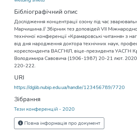
welding shield
Бібліографічний опис
Дослідження концентрації озону під час зварювальних
Марчишина // Збірник тез доповідей VIІ Міжнародно
технічної конференції «Крамаровські читання» з наг
від дня народження доктора технічних наук, профес
кореспондента ВАСГНІЛ, віце-президента УАСГН К
Володимира Савовича (1906-1987) 20-21 лют. 2020 р. 
220-222.
URI
https://dglib.nubip.edu.ua/handle/123456789/7720
Зібрання
Тези конференцій - 2020
Повна інформація про документ