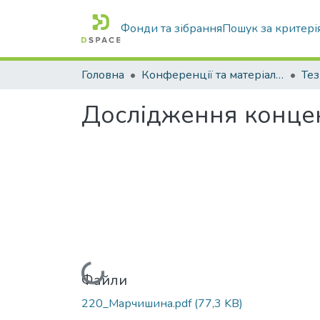
Фонди та зібрання
Пошук за критері
Головна
Конференції та матеріали конференцій
Тез
Дослідження концен
Вантажиться...
Файли
220_Марчишина.pdf
(77,3 KB)