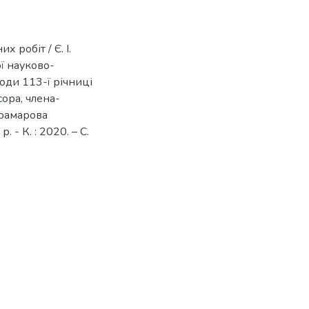
 робіт / Є. І.
ї науково-
оди 113-ї річниці
ора, члена-
рамарова
- К. : 2020. – С.