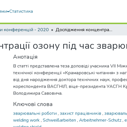
ями
Статистика
и конференцій - 2020
Дослідження концентрації озону під час зварювальних робіт
трації озону під час зварю
Анотація
В статті представлена теза доповіді учасника VIІ Мі
технічної конференції «Крамаровські читання» з наг
від дня народження доктора технічних наук, профес
кореспондента ВАСГНІЛ, віце-президента УАСГН К
Володимира Савовича.
Ключові слова
зварювальні роботи
,
захист працівників
,
зварювал
welding work
,
Schweißarbeiten
,
Arbeitnehmer-Schutz
,
e