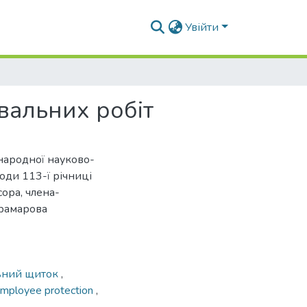
Увійти
вальних робіт
жнародної науково-
оди 113-ї річниці
ора, члена-
рамарова
ьний щиток
,
mployee protection
,