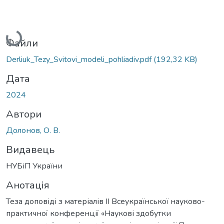
Вантажиться...
Файли
Derliuk_Tezy_Svitovi_modeli_pohliadiv.pdf
(192,32 KB)
Дата
2024
Автори
Долонов, О. В.
Видавець
НУБіП України
Анотація
Теза доповіді з матеріалів ІІ Всеукраїнської науково-
практичної конференції «Наукові здобутки