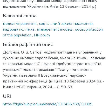
студентської та учнівської молоді з реалізації Плану
відновлення України» (м. Київ, 13 березня 2024 р.)
Ключові слова
моделі управління
,
соціальний захист населення
,
кадрова політика
,
management models
,
social protection
of the population
,
HR policy
Бібліографічний опис
Долонов, О. В. Світові моделі поглядів на управління у
сучасних умовах: європейська, американська, шведська
та японські моделі // Наукові здобутки студентської та
учнівської молоді з реалізації Плану відновлення
України: матеріали ІІ Всеукраїнської науково-
практичної конференції (м. Київ, 13 березня 2024 р.). -
Київ : НУБіП України, 2024. – С. 50-53.
URI
https://dglib.nubip.edu.ua/handle/123456789/11009