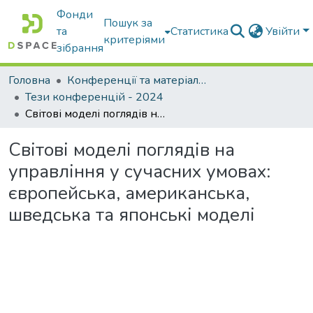
Фонди
Пошук за
та
Статистика
Увійти
критеріями
зібрання
Головна
Конференції та матеріали конференцій
Тези конференцій - 2024
Світові моделі поглядів на управління у сучасних умовах: європейська, американська, шведська та японські моделі
Світові моделі поглядів на
управління у сучасних умовах:
європейська, американська,
шведська та японські моделі