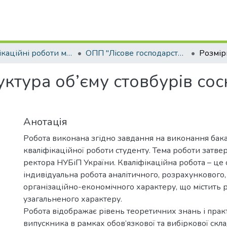
Кваліфікаційні роботи магістрів
ОПП "Лісове господарство"
уктура об’єму стовбурів со
Анотація
Робота виконана згідно завдання на виконання бак
кваліфікаційної роботи студенту. Тема роботи затв
ректора НУБіП України. Кваліфікаційна робота – це 
індивідуальна робота аналітичного, розрахункового,
організаційно-економічного характеру, що містить 
узагальненого характеру.
Робота відображає рівень теоретичних знань і пра
випускника в рамках обов’язкової та вибіркової скл