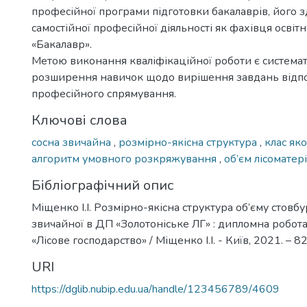
професійної програми підготовки бакалаврів, його з
самостійної професійної діяльності як фахівця освіт
«Бакалавр».
Метою виконання кваліфікаційної роботи є системат
розширення навичок щодо вирішення завдань відп
професійного спрямування.
Ключові слова
сосна звичайна
,
розмірно-якісна структура
,
клас яко
алгоритм умовного розкряжування
,
об’єм лісоматері
Бібліографічний опис
Міщенко І.І. Розмірно-якісна структура об’єму стовбу
звичайної в ДП «Золотоніське ЛГ» : дипломна робота ..
«Лісове господарство» / Міщенко І.І. - Київ, 2021. – 82
URI
https://dglib.nubip.edu.ua/handle/123456789/4609