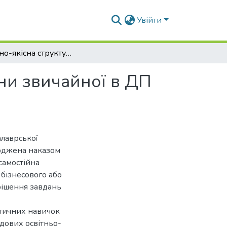
Увійти
Розмірно-якісна структура об’єму стовбурів сосни звичайної в ДП «Золотоніське ЛГ»
сни звичайної в ДП
алаврської
ерджена наказом
самостійна
 бізнесового або
рішення завдань
ктичних навичок
адових освітньо-