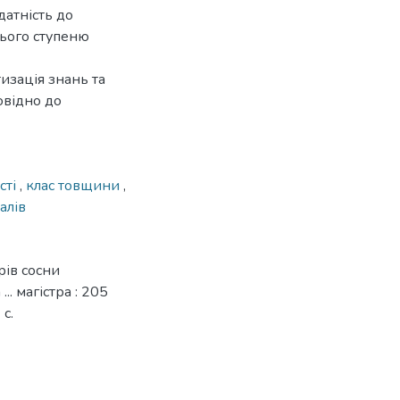
датність до
нього ступеню
изація знань та
овідно до
сті
,
клас товщини
,
алів
рів сосни
. магістра : 205
 с.