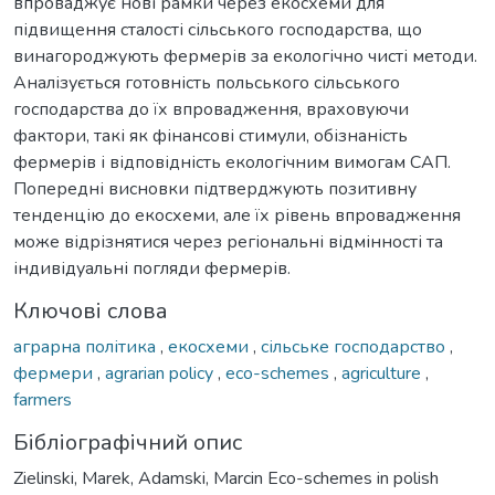
впроваджує нові рамки через екосхеми для
підвищення сталості сільського господарства, що
винагороджують фермерів за екологічно чисті методи.
Аналізується готовність польського сільського
господарства до їх впровадження, враховуючи
фактори, такі як фінансові стимули, обізнаність
фермерів і відповідність екологічним вимогам САП.
Попередні висновки підтверджують позитивну
тенденцію до екосхеми, але їх рівень впровадження
може відрізнятися через регіональні відмінності та
індивідуальні погляди фермерів.
Ключові слова
аграрна політика
,
екосхеми
,
сільське господарство
,
фермери
,
agrarian policy
,
eco-schemes
,
agriculture
,
farmers
Бібліографічний опис
Zielinski, Marek, Adamski, Marcin Eco-schemes in polish