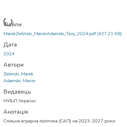
Вантажиться...
Файли
MarekZieliński_MarcinAdamski_Tezy_2024.pdf
(437,21 KB)
Дата
2024
Автори
Zielinski, Marek
Adamski, Marcin
Видавець
НУБіП України
Анотація
Спільна аграрна політика (САП) на 2023-2027 роки