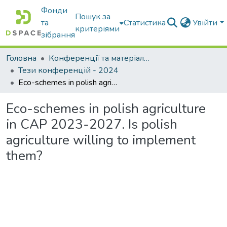
Фонди
Пошук за
та
Статистика
Увійти
критеріями
зібрання
Головна
Конференції та матеріали конференцій
Тези конференцій - 2024
Eco-schemes in polish agriculture in CAP 2023-2027. Is polish agriculture willing to implement them?
Eco-schemes in polish agriculture
in CAP 2023-2027. Is polish
agriculture willing to implement
them?