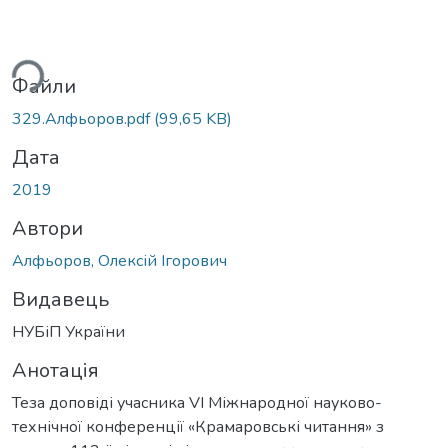
ься...
Файли
329.Алфьоров.pdf
(99,65 KB)
Дата
2019
Автори
Алфьоров, Олексій Ігорович
Видавець
НУБіП України
Анотація
Теза доповіді учасника VI Міжнародної науково-
технічної конференції «Крамаровські читання» з