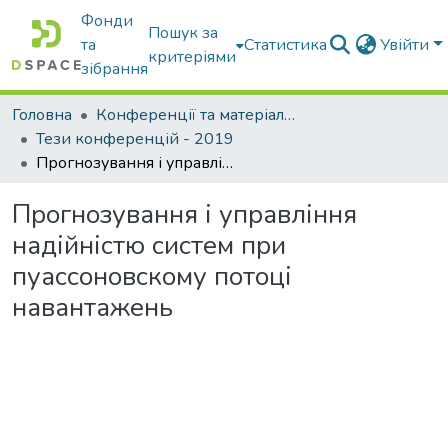
Фонди
Пошук за
та
Статистика
Увійти
критеріями
зібрання
Головна
Конференції та матеріали конференцій
Тези конференцій - 2019
Прогнозування і управління надійністю систем при пуассоновскому потоці навантажень
Прогнозування і управління
надійністю систем при
пуассоновскому потоці
навантажень