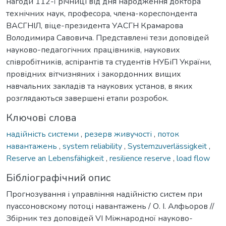
нагоди 112-ї річниці від дня народження доктора
технічних наук, професора, члена-кореспондента
ВАСГНІЛ, віце-президента УАСГН Крамарова
Володимира Савовича. Представлені тези доповідей
науково-педагогічних працівників, наукових
співробітників, аспірантів та студентів НУБіП України,
провідних вітчизняних і закордонних вищих
навчальних закладів та наукових установ, в яких
розглядаються завершені етапи розробок.
Ключові слова
надійність системи
,
резерв живучості
,
поток
навантажень
,
system reliability
,
Systemzuverlässigkeit
,
Reserve an Lebensfähigkeit
,
resilience reserve
,
load flow
Бібліографічний опис
Прогнозування і управління надійністю систем при
пуассоновскому потоці навантажень / О. І. Алфьоров //
Збірник тез доповідей VI Міжнародної науково-