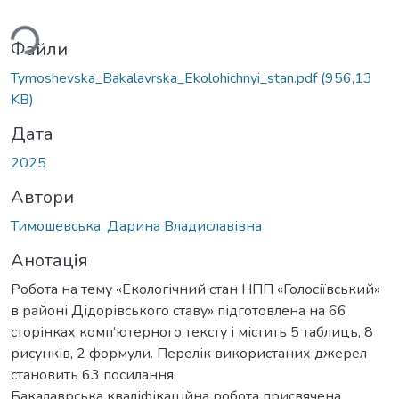
ься...
Файли
Tymoshevska_Bakalavrska_Ekolohichnyi_stan.pdf
(956,13
KB)
Дата
2025
Автори
Тимошевська, Дарина Владиславівна
Анотація
Робота на тему «Екологічний стан НПП «Голосіївський»
в районі Дідорівського ставу» підготовлена на 66
сторінках комп’ютерного тексту і містить 5 таблиць, 8
рисунків, 2 формули. Перелік використаних джерел
становить 63 посилання.
Бакалаврська кваліфікаційна робота присвячена