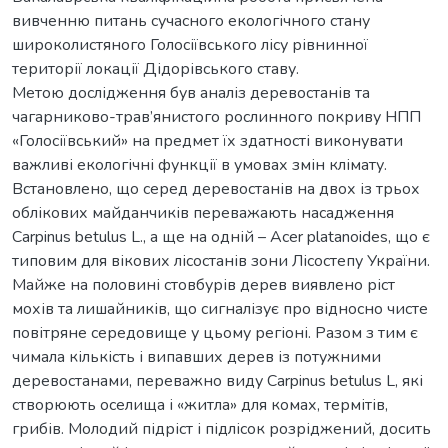
вивченню питань сучасного екологічного стану
широколистяного Голосіївського лісу рівнинної
території локації Дідорівського ставу.
Метою дослідження був аналіз деревостанів та
чагарниково-трав’янистого рослинного покриву НПП
«Голосіївський» на предмет їх здатності виконувати
важливі екологічні функції в умовах змін клімату.
Встановлено, що серед деревостанів на двох із трьох
облікових майданчиків переважають насадження
Carpinus betulus L., а ще на одній – Acer platanoides, що є
типовим для вікових лісостанів зони Лісостепу України.
Майже на половині стовбурів дерев виявлено ріст
мохів та лишайників, що сигналізує про відносно чисте
повітряне середовище у цьому регіоні. Разом з тим є
чимала кількість і випавших дерев із потужними
деревостанами, переважно виду Carpinus betulus L, які
створюють оселища і «житла» для комах, термітів,
грибів. Молодий підріст і підлісок розріджений, досить