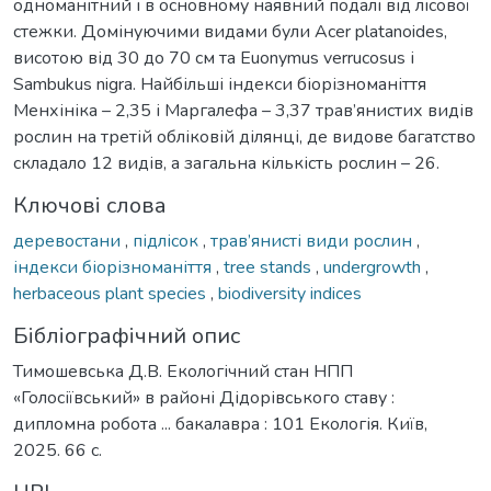
одноманітний і в основному наявний подалі від лісової
стежки. Домінуючими видами були Acer platanoides,
висотою від 30 до 70 см та Euonymus verrucosus і
Sambukus nigra. Найбільші індекси біорізноманіття
Менхініка – 2,35 і Маргалефа – 3,37 трав’янистих видів
рослин на третій обліковій ділянці, де видове багатство
складало 12 видів, а загальна кількість рослин – 26.
Ключові слова
деревостани
,
підлісок
,
трав’янисті види рослин
,
індекси біорізноманіття
,
tree stands
,
undergrowth
,
herbaceous plant species
,
biodiversity indices
Бібліографічний опис
Тимошевська Д.В. Екологічний стан НПП
«Голосіївський» в районі Дідорівського ставу :
дипломна робота ... бакалавра : 101 Екологія. Київ,
2025. 66 с.