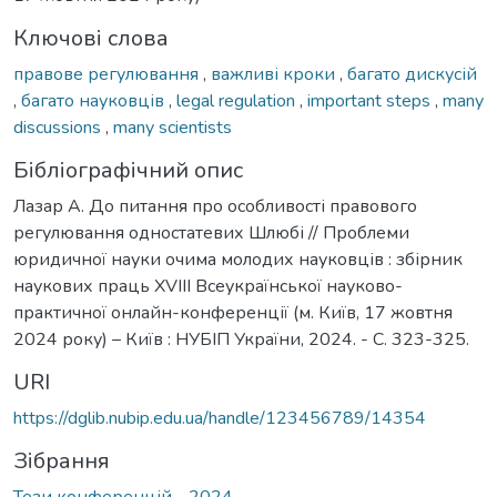
Ключові слова
правове регулювання
,
важливі кроки
,
багато дискусій
,
багато науковців
,
legal regulation
,
important steps
,
many
discussions
,
many scientists
Бібліографічний опис
Лазар А. До питання про особливості правового
регулювання одностатевих Шлюбі // Проблеми
юридичної науки очима молодих науковців : збірник
наукових праць XVIII Всеукраїнської науково-
практичної онлайн-конференції (м. Київ, 17 жовтня
2024 року) – Київ : НУБІП України, 2024. - С. 323-325.
URI
https://dglib.nubip.edu.ua/handle/123456789/14354
Зібрання
Тези конференцій - 2024