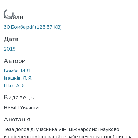
Вантажиться...
Файли
30,Бомба.pdf
(125,57 KB)
Дата
2019
Автори
Бомба, М. Я.
Івашків, Л. Я.
Шах, А. Є.
Видавець
НУБіП України
Анотація
Теза доповіді учасника VІІ-ї міжнародної наукової
конференції «Інноваційне забезпечення виробництва