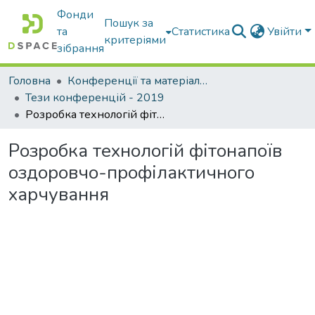
Фонди
Пошук за
та
Статистика
Увійти
критеріями
зібрання
Головна
Конференції та матеріали конференцій
Тези конференцій - 2019
Розробка технологій фітонапоїв оздоровчо-профілактичного харчування
Розробка технологій фітонапоїв
оздоровчо-профілактичного
харчування