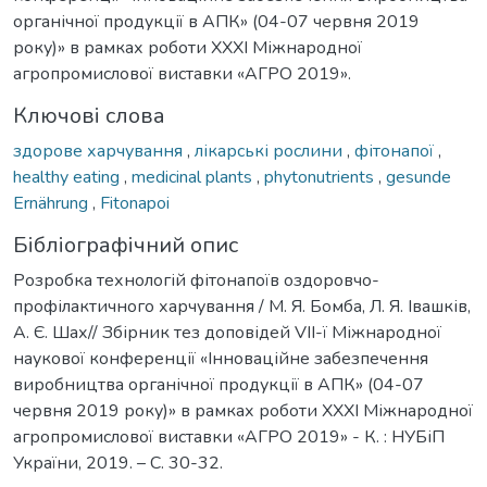
органічної продукції в АПК» (04-07 червня 2019
року)» в рамках роботи XXXI Міжнародної
агропромислової виставки «АГРО 2019».
Ключові слова
здорове харчування
,
лікарські рослини
,
фітонапої
,
healthy eating
,
medicinal plants
,
phytonutrients
,
gesunde
Ernährung
,
Fitonapoi
Бібліографічний опис
Розробка технологій фітонапоїв оздоровчо-
профілактичного харчування / М. Я. Бомба, Л. Я. Івашків,
А. Є. Шах// Збірник тез доповідей VІІ-ї Міжнародної
наукової конференції «Інноваційне забезпечення
виробництва органічної продукції в АПК» (04-07
червня 2019 року)» в рамках роботи XXXI Міжнародної
агропромислової виставки «АГРО 2019» - К. : НУБіП
України, 2019. – С. 30-32.