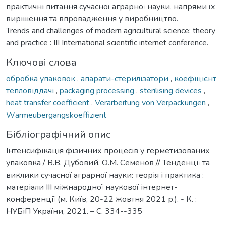
практичні питання сучасної аграрної науки, напрями їх
вирішення та впровадження у виробництво.
Trends and challenges of modern agricultural science: theory
and practice : III International scientific internet conference.
Ключові слова
обробка упаковок
,
апарати-стерилізатори
,
коефіцієнт
тепловіддачі
,
packaging processing
,
sterilising devices
,
heat transfer coefficient
,
Verarbeitung von Verpackungen
,
Wärmeübergangskoeffizient
Бібліографічний опис
Інтенсифікація фізичних процесів у герметизованих
упаковка / В.В. Дубовий, О.М. Семенов // Тенденції та
виклики сучасної аграрної науки: теорія і практика :
матеріали IIІ міжнародної наукової інтернет-
конференції (м. Київ, 20-22 жовтня 2021 р.). - К. :
НУБіП України, 2021. – С. 334--335