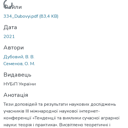
Вантажиться...
Файли
334_Dubovyi.pdf
(83,4 KB)
Дата
2021
Автори
Дубовий, В. В.
Семенов, О. М.
Видавець
НУБіП України
Анотація
Тези доповідей та результати наукових досліджень
учасників IIІ міжнародної наукової інтернет-
конференції «Тенденції та виклики сучасної аграрної
науки: теорія і практика». Висвітлено теоретичні і