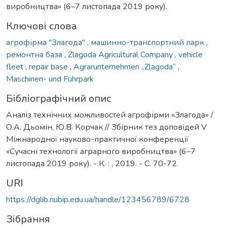
виробництва» (6–7 листопада 2019 року).
Ключові слова
агрофірма "Злагода"
,
машинно-транспортний парк
,
ремонтна база
,
Zlagoda Agricultural Company
,
vehicle
fleet
,
repair base
,
Agrarunternehmen „Zlagoda“
,
Maschinen- und Fuhrpark
Бібліографічний опис
Аналіз технічних можливостей агрофірми «Злагода» /
О.А. Дьомін, Ю.В. Корчак // Збірник тез доповідей V
Міжнародної науково-практичної конференції
«Сучасні технології аграрного виробництва» (6–7
листопада 2019 року). - К. : , 2019. - С. 70-72.
URI
https://dglib.nubip.edu.ua/handle/123456789/6728
Зібрання