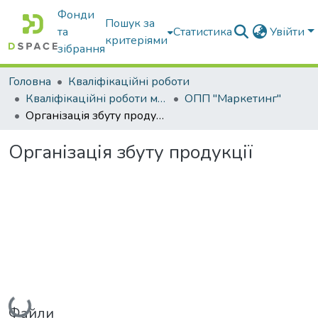
Фонди
Пошук за
та
Статистика
Увійти
критеріями
зібрання
Головна
Кваліфікаційні роботи
Кваліфікаційні роботи магістрів
ОПП "Маркетинг"
Організація збуту продукції
Організація збуту продукції
Вантажиться...
Файли