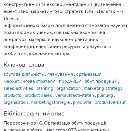
конструктивний та експериментальний (визначення
ефективної маркетингової стратегії ТОВ «Дельтахім»)
та інші.
Інформаційною базою дослідження становлять наукові
праці відомих учених, спеціальна економічна
література, матеріали науково-практичних
конференцій, електронні ресурси та результати
особистих досліджень автора.
Ключові слова
збутова діяльність
,
планування
,
організація
,
маркетингова стратегія
,
продукція
,
збут продукції
,
sales activities
,
planning
,
organization
,
marketing strategy
,
products
,
product sales
,
verkaufsaktivitäten
,
planung
,
organisation
,
marketingstrategie
,
produkte
,
produktverkauf
Бібліографічний опис
Перевозчиков І.С. Організація збуту продукції :
дипломна робота ... магістра : 075 «Маркетинг» /