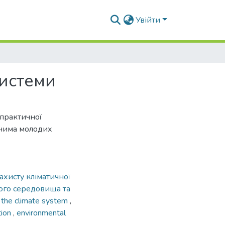
Увійти
системи
-практичної
чима молодих
ахисту кліматичної
ого середовища та
f the climate system
,
tion
,
environmental