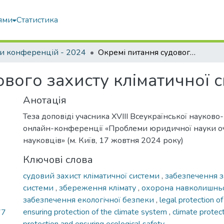
ями
Статистика
и конференцій - 2024
Окремі питання судового захисту кліматичної системи
вого захисту кліматичної 
Анотація
Теза доповіді учасника XVIII Всеукраїнської науково
онлайн-конференції «Проблеми юридичної науки о
науковців» (м. Київ, 17 жовтня 2024 року)
Ключові слова
судовий захист кліматичної системи
,
забезпечення з
системи
,
збереження клімату
,
охорона навколишнь
забезпечення екологічної безпеки
,
legal protection o
ensuring protection of the climate system
,
climate protec
77