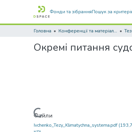
Фонди та зібрання
Пошук за критері
Головна
Конференції та матеріали конференцій
Тез
Окремі питання судо
Вантажиться...
Файли
Ivchenko_Tezy_Klimatychna_systema.pdf
(193,