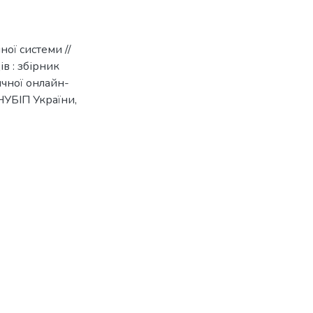
ної системи //
в : збірник
ичної онлайн-
 НУБІП України,