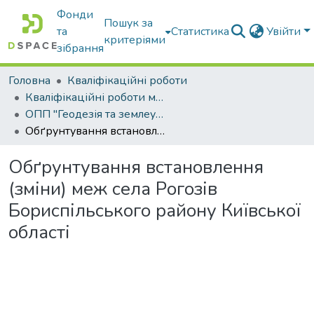
Фонди
Пошук за
та
Статистика
Увійти
критеріями
зібрання
Головна
Кваліфікаційні роботи
Кваліфікаційні роботи магістрів
ОПП "Геодезія та землеустрій"
Обґрунтування встановлення (зміни) меж села Рогозів Бориспільського району Київської області
Обґрунтування встановлення
(зміни) меж села Рогозів
Бориспільського району Київської
області