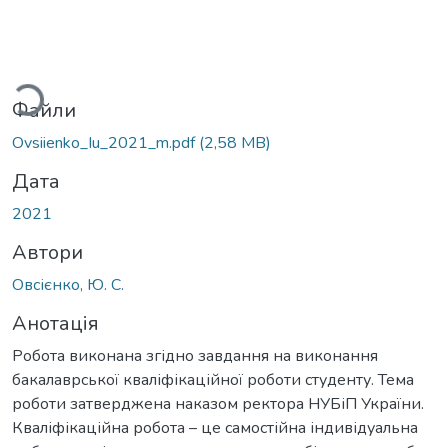
иться...
Файли
Ovsiienko_Iu_2021_m.pdf
(2,58 MB)
Дата
2021
Автори
Овсієнко, Ю. С.
Анотація
Робота виконана згідно завдання на виконання
бакалаврської кваліфікаційної роботи студенту. Тема
роботи затверджена наказом ректора НУБіП України.
Кваліфікаційна робота – це самостійна індивідуальна