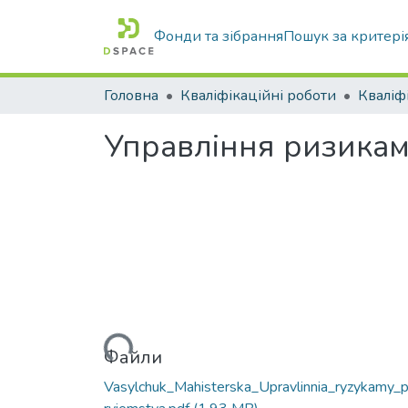
Фонди та зібрання
Пошук за критері
Головна
Кваліфікаційні роботи
Управління ризикам
Вантажиться...
Файли
Vasylchuk_Mahisterska_Upravlinnia_ryzykamy_p