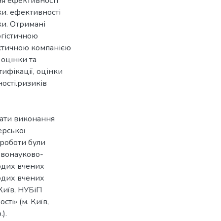
ня ефективності
ки. ефективності
ки. Отримані
огістичною
істичною компанією
 оцінки та
ифікації, оцінки
ості.ризиків
тати виконання
ерської
 роботи були
овонауково-
лодих вчених
лодих вчених
Київ, НУБіП
ті» (м. Київ,
).