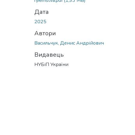
ryiemstva.pdf
(1,93 MB)
Дата
2025
Автори
Васильчук, Денис Андрійович
Видавець
НУБіП України