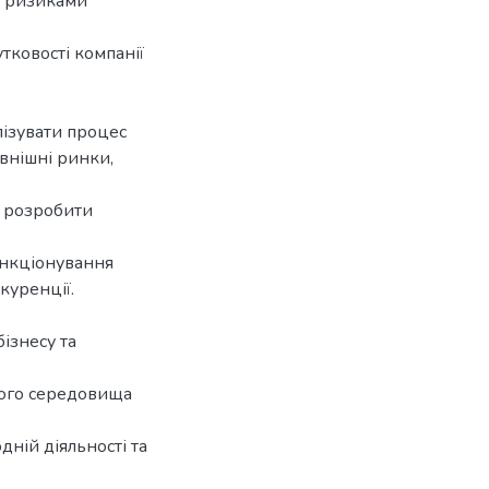
я ризиками
утковості компанії
лізувати процес
внішні ринки,
а розробити
ункціонування
куренції.
бізнесу та
ього середовища
ній діяльності та