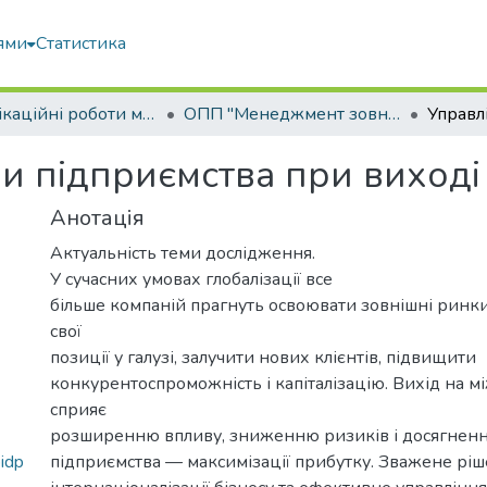
ями
Статистика
Кваліфікаційні роботи магістрів
ОПП "Менеджмент зовнішньоекономічної діяльності"
и підприємства при виході
Анотація
Актуальність теми дослідження.
У сучасних умовах глобалізації все
більше компаній прагнуть освоювати зовнішні ринк
свої
позиції у галузі, залучити нових клієнтів, підвищити
конкурентоспроможність і капіталізацію. Вихід на 
сприяє
розширенню впливу, зниженню ризиків і досягненн
idp
підприємства — максимізації прибутку. Зважене рі