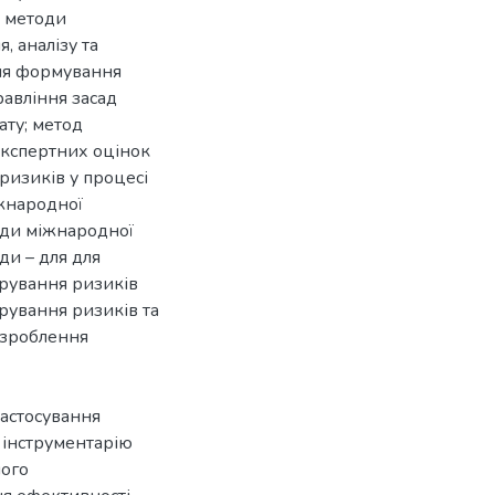
: методи
, аналізу та
 для формування
авління засад
ату; метод
експертних оцінок
ризиків у процесі
іжнародної
тоди міжнародної
ди – для для
урування ризиків
урування ризиків та
озроблення
застосування
 інструментарію
ного