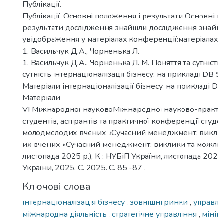
Публікації.
Публікації. Основні положення і результати Основні
результати дослідження знайшли дослідження зна
увідображення у матеріалах конференції:матеріалах
1. Васильчук Д.А., Чорненька Л.
1. Васильчук Д.А., Чорненька Л. М. Поняття та сутніст
сутність інтернаціоналізації бізнесу: на прикладі D
Матеріали інтернаціоналізації бізнесу: на прикладі
Матеріали
VІ Міжнародної науковоМіжнародної науково-практ
студентів, аспірантів та практичної конференції студе
молодмолодих вчених «Сучасний менеджмент: викли
их вчених «Сучасний менеджмент: виклики та можли
листопада 2025 р.), К : НУБіП України, листопада 2025
України, 2025. С. 2025. С. 85 -87 .
Ключові слова
інтернаціоналізація бізнесу
,
зовнішні ринки
,
управ
міжнародна діяльність
,
стратегічне управління
,
міні