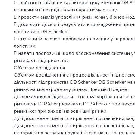
 здійснити загальну характеристику компанії DB Sc
визначити її позиції на міжнародному ринку;
 провести аналіз управління ризиками у бізнес-мод
 дослідити досвід і результати впровадження прин
логістики в DB Schenker;
 визначити ключові проблеми та ризики у впровад
логістики;
 надати пропозиції щодо вдосконалення системи у
ризиками підприємства.
Об’єктом дослідження
Об’єктом дослідження є процес діяльності підприєм
діяльності підприємства DB Schenker DB Schenker н
ринку. на міжнародному ринку. ПредметПредмет
дослідженнядослідження – система управління сист
ризиками DB Schenризиками DB Schenker при виході
ринки.ker при виході на зовнішні ринки.
Для досягнення мети та вирішення поставлених зав
Для досягнення мети та вирішення поставлених зав
використано загальнонаукові та спеціальні загально