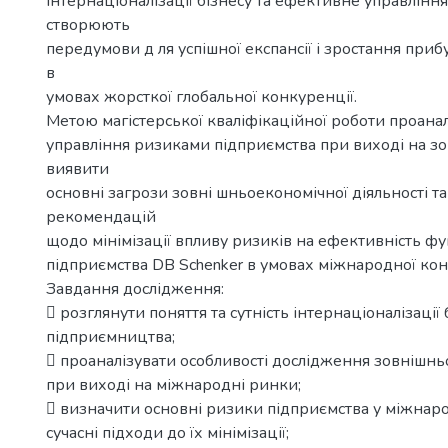
інтернаціоналізації бізнесу та ефективне управлінн
створюють
передумови д ля успішної експансії і зростання приб
в
умовах жорсткої глобальної конкуренції.
Метою магістерської кваліфікаційної роботи проана
управління ризиками підприємства при виході на зо
виявити
основні загрози зовні шньоекономічної діяльності т
рекомендацій
щодо мінімізації впливу ризиків на ефективність ф
підприємства DB Schenker в умовах міжнародної кон
Завдання дослідження:
 розглянути поняття та сутність інтернаціоналізації 
підприємництва;
 проаналізувати особливості дослідження зовнішн
при виході на міжнародні ринки;
 визначити основні ризики підприємства у міжнарод
сучасні підходи до їх мінімізації;