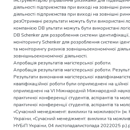
інструментарію управління ризиками для підвищен
діяльності підприємства при виході на зовнішні рин
діяльності підприємства при виході на зовнішні рин
резОтримані результати можуть бути використані л
компанією DB ультати можуть бути використані лог
DB Schenker для розроблення системи ідентифікації,
моніторингу Schenker для розроблення системи ідент
та моніторингу ризиків зовнішньоекономічної діяльн
зовнішньоекономічної діяльності.
Апробація результатів магістерської роботи.
Апробація результатів магістерської роботи. Резуль
Результати виконання магістерської кваліфікамагіст
кваліфікаційної роботи були оприлюднені на ційної
оприлюднені на VІ Міжнародній Міжнародній наук
практичної конференції студентів, аспірантів та мо
практичної конференції студентів, аспірантів та мо
«Сучасний менеджмент: виклики та можливості» (м. 
України, «Сучасний менеджмент: виклики та можливос
НУБіП України, 04 листопадалистопада 2022025 р.).р.