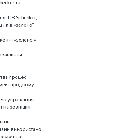
henker та
елі DB Schenker;
ципів «зеленої»
женні «зеленої»
правління
ства процес
а міжнародному
ема управління
 на зовнішні
дань
дань використано
наукові та