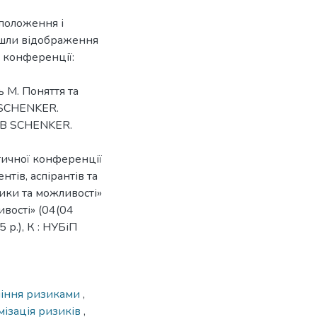
 положення і
йшли відображення
 конференції:
ь М. Поняття та
B SCHENKER.
 DB SCHENKER.
ичної конференції
нтів, аспірантів та
ки та можливості»
вості» (04(04
 р.), К : НУБіП
ління ризиками
,
мізація ризиків
,