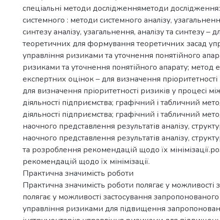
спеціальні методи дослідженняметоди дослідження
системного : методи системного аналізу, узагальнення
синтезу аналізу, узагальнення, аналізу та синтезу –
теоретичних для формування теоретичних засад упр
управління ризиками та уточнення понятійного апар
ризиками та уточнення понятійного апарату; метод 
експертних оцінок – для визначення пріоритетності 
для визначення пріоритетності ризиків у процесі м
діяльності підприємства; графічний і табличний ме
діяльності підприємства; графічний і табличний мето
наочного представлення результатів аналізу, структ
наочного представлення результатів аналізу, структ
та розроблення рекомендацій щодо їх мінімізації.р
рекомендацій щодо їх мінімізації.
Практична значимість роботи
Практична значимість роботи полягає у можливості 
полягає у можливості застосування запропонованого
управління ризиками для підвищення запропонова