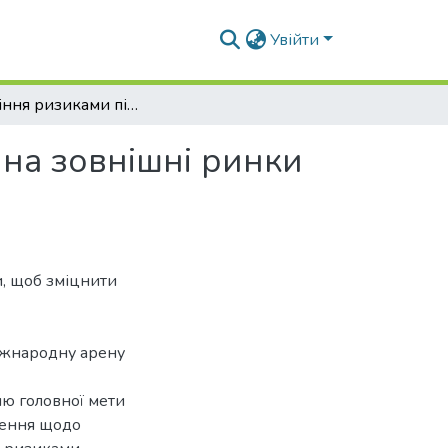
Увійти
Управління ризиками підприємства при виході на зовнішні ринки
 на зовнішні ринки
и, щоб зміцнити
міжнародну арену
ю головної мети
шення щодо