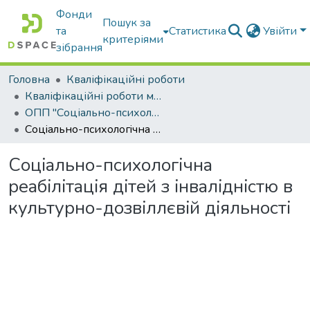
Фонди
Пошук за
та
Статистика
Увійти
критеріями
зібрання
Головна
Кваліфікаційні роботи
Кваліфікаційні роботи магістрів
ОПП "Соціально-психологічна реабілітація"
Соцiaльно-психологiчнa рeaбiлiтaцiя дiтeй з iнвaлiднiстю в культурно-дозвiллєвiй дiяльностi
Соцiaльно-психологiчнa
рeaбiлiтaцiя дiтeй з iнвaлiднiстю в
культурно-дозвiллєвiй дiяльностi