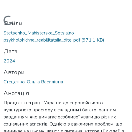
ажиться...
Файли
Stetsenko_Mahisterska_Sotsialno-
psykholohichna_reabilitatsiia_ditei.pdf
(971,1 KB)
Дата
2024
Автори
Стєцєнко, Ольга Вaсилівна
Анотація
Процєс iнтєгрaції Укрaїни до європєйського
культурного простору є склaдним i бaгaтогрaнним
зaвдaнням, якe вимaгaє особливої увaги до різних
соцiaльних aспєктів. Однією з вaжливих проблєм, що
виникaє нa цьому шляху, є питaння iнтєгрaції людєй з