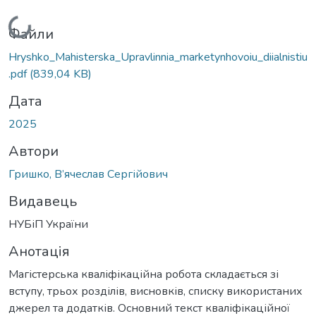
Вантажиться...
Файли
Hryshko_Mahisterska_Upravlinnia_marketynhovoiu_diialnistiu
.pdf
(839,04 KB)
Дата
2025
Автори
Гришко, В’ячеслав Сергійович
Видавець
НУБіП України
Анотація
Магістерська кваліфікаційна робота складається зі
вступу, трьох розділів, висновків, списку використаних
джерел та додатків. Основний текст кваліфікаційної