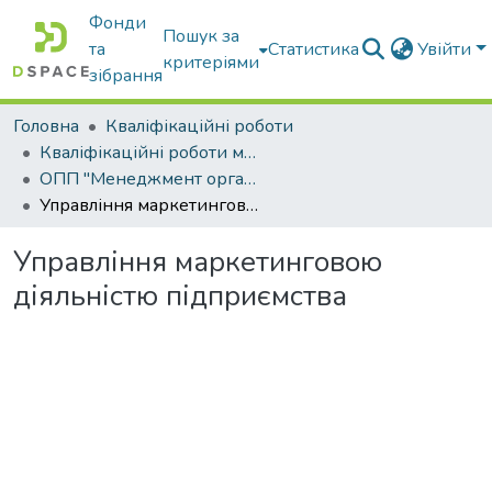
Фонди
Пошук за
та
Статистика
Увійти
критеріями
зібрання
Головна
Кваліфікаційні роботи
Кваліфікаційні роботи магістрів
ОПП "Менеджмент організацій і адміністрування"
Управління маркетинговою діяльністю підприємства
Управління маркетинговою
діяльністю підприємства