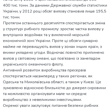
400 тис. тонн. За даними Державної служби статистики
України, у 2012 році обсяг вилову становив лише 195,5
тис. тонн.
Протягом останнього десятиліття спостерігається зміна
у структурі рибного промислу: зростає частка вилову у
внутрішніх водоймах та у виключній морській
економічній зоні України. Проте ці обсяги сумарно
майже не перевищують вилов у зонах інших країн, з
якими укладено угоди. Водночас повністю припинено
вилов у світовому океані, що пов’язано із занепадом
українського океанічного флоту.
Активний розвиток виробництва пресервів
спостерігається насамперед у таких регіонах, як
Одеська та Миколаївська області, а також у Києві. Це
зумовлено відносною близькістю до джерел сировини
та можливістю організувати мале чи середнє
виробництво з невеликими інвестиціями.
Окремої уваги заслуговує питання безпеки рибних