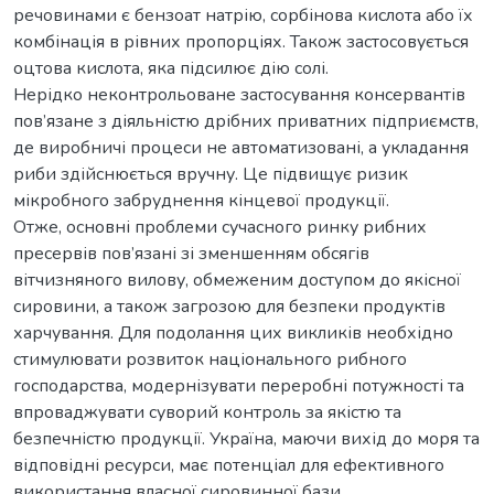
речовинами є бензоат натрію, сорбінова кислота або їх
комбінація в рівних пропорціях. Також застосовується
оцтова кислота, яка підсилює дію солі.
Нерідко неконтрольоване застосування консервантів
пов’язане з діяльністю дрібних приватних підприємств,
де виробничі процеси не автоматизовані, а укладання
риби здійснюється вручну. Це підвищує ризик
мікробного забруднення кінцевої продукції.
Отже, основні проблеми сучасного ринку рибних
пресервів пов’язані зі зменшенням обсягів
вітчизняного вилову, обмеженим доступом до якісної
сировини, а також загрозою для безпеки продуктів
харчування. Для подолання цих викликів необхідно
стимулювати розвиток національного рибного
господарства, модернізувати переробні потужності та
впроваджувати суворий контроль за якістю та
безпечністю продукції. Україна, маючи вихід до моря та
відповідні ресурси, має потенціал для ефективного
використання власної сировинної бази.