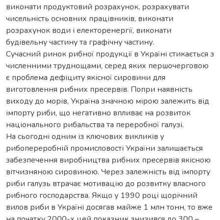
виконати продуктовий розрахунок, розрахувати
чисельність основних працівників, виконати
розрахунок води і електоренергії, виконати
будівельну частину та графічну частину.
Сучасний ринок рибної продукції в Україні стикається з
численними труднощами, серед яких першочерговою
є проблема дефіциту якісної сировини для
виготовлення рибних пресервів. Попри наявність
виходу до морів, Україна значною мірою залежить від
імпорту риби, що негативно впливає на розвиток
національного рибальства та переробної галузі.
На сьогодні одним із ключових викликів у
рибопереробній промисловості України залишається
забезпечення виробництва рибних пресервів якісною
вітчизняною сировиною. Через залежність від імпорту
риби галузь втрачає мотивацію до розвитку власного
рибного господарства. Якщо у 1990 році щорічний
вилов риби в Україні досягав майже 1 млн тонн, то вже
на початку 2000-х цей показник знизився до 300 –