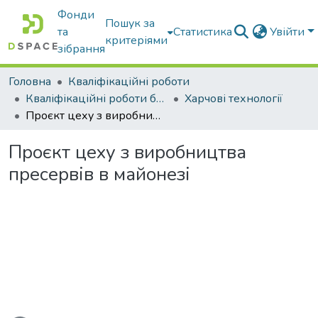
Фонди
Пошук за
та
Статистика
Увійти
критеріями
зібрання
Головна
Кваліфікаційні роботи
Кваліфікаційні роботи бакалаврів
Харчові технології
Проєкт цеху з виробництва пресервів в майонезі
Проєкт цеху з виробництва
пресервів в майонезі
Вантажиться...