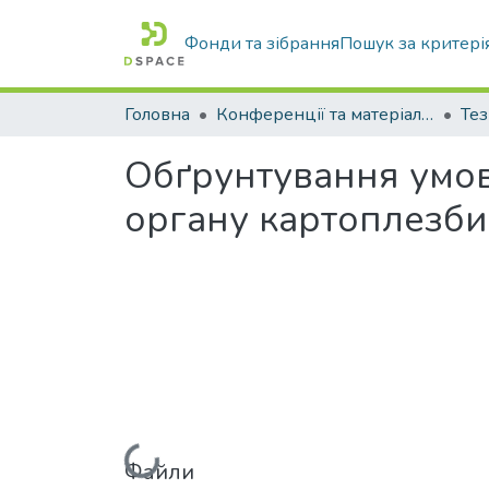
Фонди та зібрання
Пошук за критері
Головна
Конференції та матеріали конференцій
Тез
Обґрунтування умов
органу картоплезби
Файли