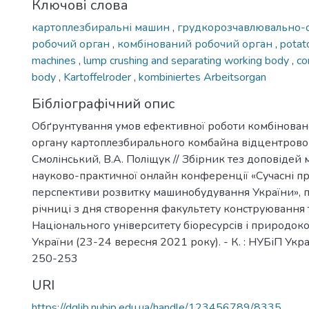
Ключові слова
картоплезбиральні машин
,
грудкорозчавлювально-
робочий орган
,
комбінований робочий орган
,
potat
machines
,
lump crushing and separating working body
,
co
body
,
Kartoffelroder
,
kombiniertes Arbeitsorgan
Бібліографічний опис
Обґрунтування умов ефективної роботи комбінован
органу картоплезбирального комбайна відцентрового
Смолінський, В.А. Поліщук // Збірник тез доповідей
науково-практичної онлайн конференції «Сучасні п
перспективи розвитку машинобудування України», 
річниці з дня створення факультету конструювання 
Національного університету біоресурсів і природок
України (23-24 вересня 2021 року). - К. : НУБіП Украї
250-253
URI
https://dglib.nubip.edu.ua/handle/123456789/8335