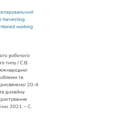
сепарувальний
o harvesting
mbined working
ого робочого
 типу / С.В.
 міжнародної
роблеми та
присвяченої 20-й
та дизайну
ористування
ни, 2021. – С.