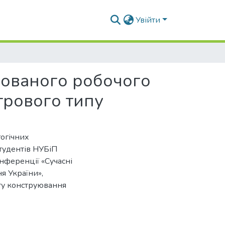
Увійти
нованого робочого
трового типу
огічних
студентів НУБіП
нференції «Сучасні
я України»,
ету конструювання