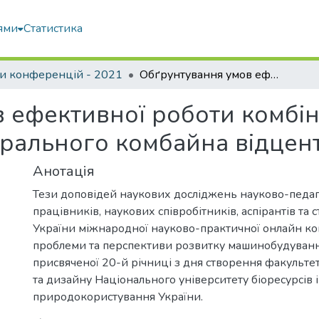
ями
Статистика
и конференцій - 2021
Обґрунтування умов ефективної роботи комбінованого робочого органу картоплезбирального комбайна відцентрового типу
 ефективної роботи комбі
рального комбайна відцен
Анотація
Тези доповідей наукових досліджень науково-педаг
працівників, наукових співробітників, аспірантів та 
України міжнародної науково-практичної онлайн ко
проблеми та перспективи розвитку машинобудуванн
присвяченої 20-й річниці з дня створення факульт
та дизайну Національного університету біоресурсів і
природокористування України.