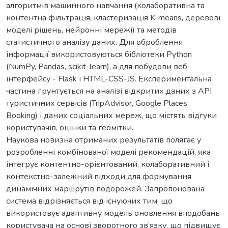
алгоритмів машинного навчання (колаборативна та
контентна фільтрація, кластеризація K-means, деревові
моделі рішень, нейронні мережі) та методів
статистичного аналізу даних. Для оброблення
інформації використовуються бібліотеки Python
(NumPy, Pandas, scikit-learn), а для побудови веб-
інтерфейсу - Flask і HTML-CSS-JS. Експериментальна
частина ґрунтується на аналізі відкритих даних з API
туристичних сервісів (TripAdvisor, Google Places,
Booking) і даних соціальних мереж, що містять відгуки
користувачів, оцінки та геомітки.
Наукова новизна отриманих результатів полягає у
розробленні комбінованої моделі рекомендацій, яка
інтегрує контентно-орієнтований, колаборативний і
контекстно-залежний підходи для формування
динамічних маршрутів подорожей. Запропонована
система відрізняється від існуючих тим, що
використовує адаптивну модель оновлення вподобань
користувача на основі зворотного зв’язку, що підвищує