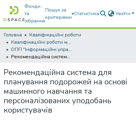
Фонди
Пошук за
та
Статистика
Увійти
критеріями
зібрання
Головна
Кваліфікаційні роботи
Кваліфікаційні роботи магістрів
ОПП "Інформаційні управляючі системи та технології"
Рекомендаційна система для планування подорожей на основі машинного навчання та персоналізованих уподобань користувачів
Рекомендаційна система для
планування подорожей на основі
машинного навчання та
персоналізованих уподобань
користувачів