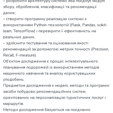
– розробити архітектуру системи, яка поєднує модулі
збору, оброблення, класифікації та рекомендації
даних;
– створити програмну реалізацію системи з
використанням Python-технологій (Flask, Pandas, scikit-
learn, TensorFlow) і перевірити її ефективність на
реальних даних;
– здійснити тестування та оцінювання якості
рекомендацій за допомогою метрик точності (Precision,
Recall, F-measure).
Об’єктом дослідження є процес інтелектуального
планування подорожей із використанням методів
машинного навчання та аналізу користувацьких
уподобань.
Предметом дослідження є моделі, методи та програмні
засоби побудови рекомендаційних систем,
орієнтованих на персоналізацію туристичних послуг і
маршрутів.
Методи дослідження базуються на поєднанні