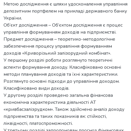
Метою дослідження є шляхи удосконалення управління
депозитним портфелем на прикладі державного банку
України.
Об’єкт дослідження – Об’єктом дослідження є процес
управління формуванням доходів на підприємстві.
Предмет дослідження – теоретико-методологічне
забезпечення процесу управління формуванням
доходів «Криворізький залізорудний комбінат».
У першому розділі роботи розглянуто теоретичні
аспекти формування доходу. Класифіковано основні
методи планування доходів та їхні характеристики.
Розглянуто основні підходи до управління доходом.
Класифіковано види доходів.
У другому розділі проведено загальна фінансова
економічна характеристика діяльності АТ
«кривбасзалізрудком». Також здійснено аналіз доходу
підприемства та таких показників як: стійкості,
ліквідності, платоспроможності.
У третьому розділі запропонован прогноз фінансових