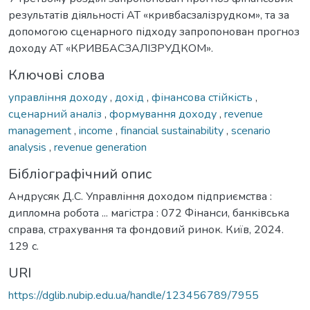
результатів діяльності АТ «кривбасзалізрудком», та за
допомогою сценарного підходу запропонован прогноз
доходу АТ «КРИВБАСЗАЛІЗРУДКОМ».
Ключові слова
управління доходу
,
дохід
,
фінансова стійкість
,
сценарний аналіз
,
формування доходу
,
revenue
management
,
income
,
financial sustainability
,
scenario
analysis
,
revenue generation
Бібліографічний опис
Андрусяк Д.С. Управління доходом підприємства :
дипломна робота ... магістра : 072 Фінанси, банківська
справа, страхування та фондовий ринок. Київ, 2024.
129 с.
URI
https://dglib.nubip.edu.ua/handle/123456789/7955