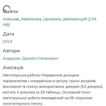
антажиться...
Файли
Andrusiak_Mahisterska_Upravlinnia_dokhodom.pdf
(1,94
MB)
Дата
2024
Автори
Андрусяк, Данило Степанович
Анотація
Магістерська робота «Управління доходом
підприємства » складається зі вступу, трьох розділів,
висновків та списку використаних джерел (53 джерел),
містить 4 рисунка та 29 таблиць. Основний текст
магістерської роботи викладений на 96 сторінках
комп’ютерного тексту.