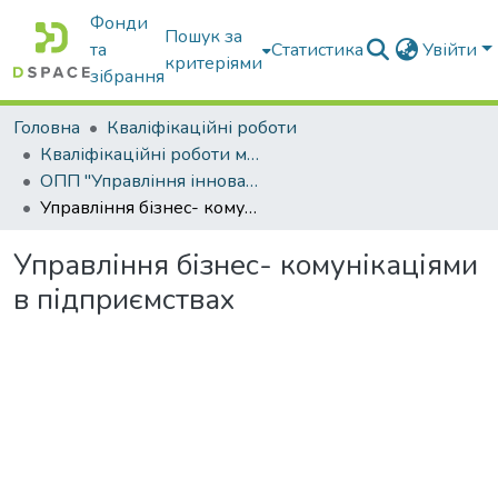
Фонди
Пошук за
та
Статистика
Увійти
критеріями
зібрання
Головна
Кваліфікаційні роботи
Кваліфікаційні роботи магістрів
ОПП "Управління інноваційною та консалтинговою діяльністю"
Управління бізнес- комунікаціями в підприємствах
Управління бізнес- комунікаціями
в підприємствах