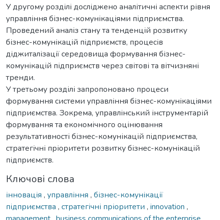
У другому розділі досліджено аналітичні аспекти рівня
управління бізнес-комунікаціями підприємства.
Проведений аналіз стану та тенденцій розвитку
бізнес-комунікацій підприємств, процесів
діджиталізації середовища формування бізнес-
комунікацій підприємств через світові та вітчизняні
тренди.
У третьому розділі запропоновано процеси
формування системи управління бізнес-комунікаціями
підприємства. Зокрема, управлінський інструментарій
формування та економічного оцінювання
результативності бізнес-комунікацій підприємства,
стратегічні пріоритети розвитку бізнес-комунікацій
підприємств.
Ключові слова
інновація
,
управління
,
бізнес-комунікації
підприємства
,
стратегічні пріоритети
,
innovation
,
management
,
business communications of the enterprise
,