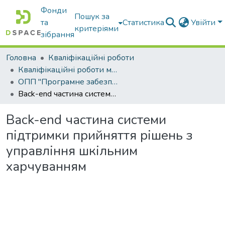
Фонди
Пошук за
та
Статистика
Увійти
критеріями
зібрання
Головна
Кваліфікаційні роботи
Кваліфікаційні роботи магістрів
ОПП "Програмне забезпечення інформаційних систем"
Back-end частина системи підтримки прийняття рішень з управління шкільним харчуванням
Back-end частина системи
підтримки прийняття рішень з
управління шкільним
харчуванням