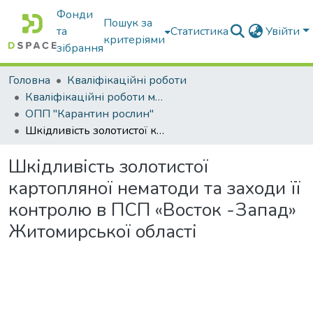
Фонди
Пошук за
та
Статистика
Увійти
критеріями
зібрання
Головна
Кваліфікаційні роботи
Кваліфікаційні роботи магістрів
ОПП "Карантин рослин"
Шкідливість золотистої картопляної нематоди та заходи її контролю в ПСП «Восток -Запад» Житомирської області
Шкідливість золотистої
картопляної нематоди та заходи її
контролю в ПСП «Восток -Запад»
Житомирської області