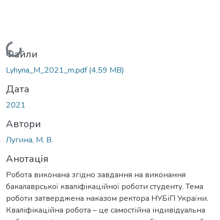
Вантажиться...
Файли
Lyhyna_M_2021_m.pdf
(4,59 MB)
Дата
2021
Автори
Лугина, М. В.
Анотація
Робота виконана згідно завдання на виконання
бакалаврської кваліфікаційної роботи студенту. Тема
роботи затверджена наказом ректора НУБіП України.
Кваліфікаційна робота – це самостійна індивідуальна