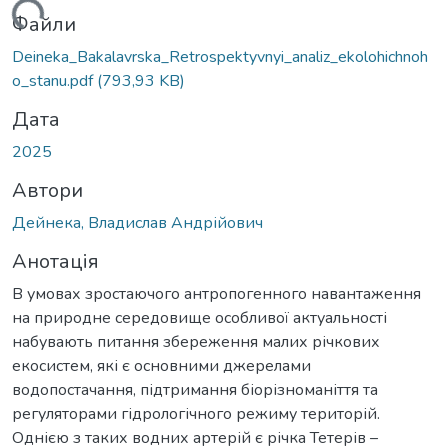
ься...
Файли
Deineka_Bakalavrska_Retrospektyvnyi_analiz_ekolohichnoh
o_stanu.pdf
(793,93 KB)
Дата
2025
Автори
Дейнека, Владислав Андрійович
Анотація
В умовах зростаючого антропогенного навантаження
на природне середовище особливої актуальності
набувають питання збереження малих річкових
екосистем, які є основними джерелами
водопостачання, підтримання біорізноманіття та
регуляторами гідрологічного режиму територій.
Однією з таких водних артерій є річка Тетерів –