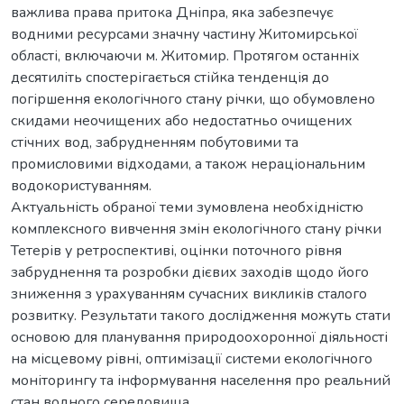
важлива права притока Дніпра, яка забезпечує
водними ресурсами значну частину Житомирської
області, включаючи м. Житомир. Протягом останніх
десятиліть спостерігається стійка тенденція до
погіршення екологічного стану річки, що обумовлено
скидами неочищених або недостатньо очищених
стічних вод, забрудненням побутовими та
промисловими відходами, а також нераціональним
водокористуванням.
Актуальність обраної теми зумовлена необхідністю
комплексного вивчення змін екологічного стану річки
Тетерів у ретроспективі, оцінки поточного рівня
забруднення та розробки дієвих заходів щодо його
зниження з урахуванням сучасних викликів сталого
розвитку. Результати такого дослідження можуть стати
основою для планування природоохоронної діяльності
на місцевому рівні, оптимізації системи екологічного
моніторингу та інформування населення про реальний
стан водного середовища.