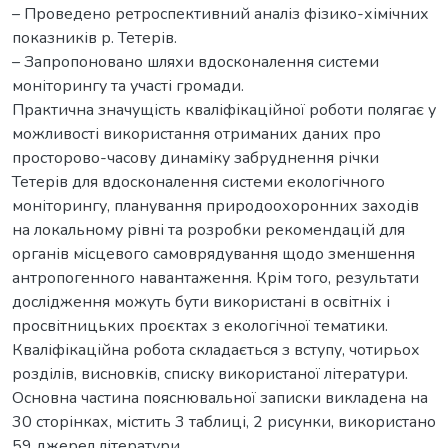
– Проведено ретроспективний аналіз фізико-хімічних
показників р. Тетерів.
– Запропоновано шляхи вдосконалення системи
моніторингу та участі громади.
Практична значущість кваліфікаційної роботи полягає у
можливості використання отриманих даних про
просторово-часову динаміку забруднення річки
Тетерів для вдосконалення системи екологічного
моніторингу, планування природоохоронних заходів
на локальному рівні та розробки рекомендацій для
органів місцевого самоврядування щодо зменшення
антропогенного навантаження. Крім того, результати
дослідження можуть бути використані в освітніх і
просвітницьких проєктах з екологічної тематики.
Кваліфікаційна робота складається з вступу, чотирьох
розділів, висновків, списку використаної літератури.
Основна частина пояснювальної записки викладена на
30 сторінках, містить 3 таблиці, 2 рисунки, використано
59 джерел літератури.