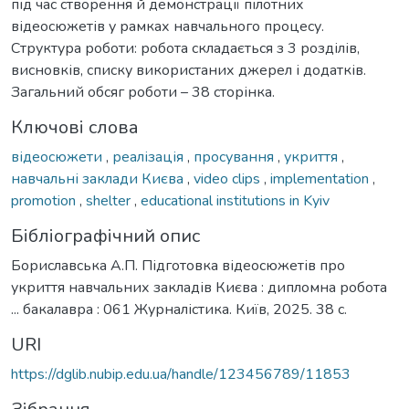
під час створення й демонстрації пілотних
відеосюжетів у рамках навчального процесу.
Структура роботи: робота складається з 3 розділів,
висновків, списку використаних джерел і додатків.
Загальний обсяг роботи – 38 сторінка.
Ключові слова
відеосюжети
,
реалізація
,
просування
,
укриття
,
навчальні заклади Києва
,
video clips
,
implementation
,
promotion
,
shelter
,
educational institutions in Kyiv
Бібліографічний опис
Бориславська А.П. Підготовка відеосюжетів про
укриття навчальних закладів Києва : дипломна робота
... бакалавра : 061 Журналістика. Київ, 2025. 38 с.
URI
https://dglib.nubip.edu.ua/handle/123456789/11853