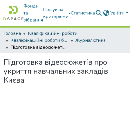
Фонди
Пошук за
та
Статистика
Увійти
критеріями
зібрання
Головна
Кваліфікаційні роботи
Кваліфікаційні роботи бакалаврів
Журналістика
Підготовка відеосюжетів про укриття навчальних закладів Києва
Підготовка відеосюжетів про
укриття навчальних закладів
Києва