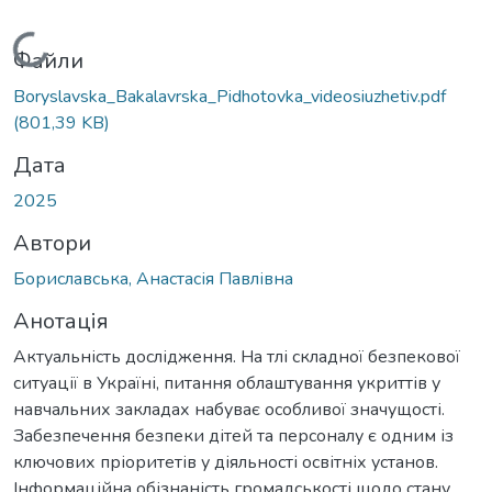
Вантажиться...
Файли
Boryslavska_Bakalavrska_Pidhotovka_videosiuzhetiv.pdf
(801,39 KB)
Дата
2025
Автори
Бориславська, Анастасія Павлівна
Анотація
Актуальність дослідження. На тлі складної безпекової
ситуації в Україні, питання облаштування укриттів у
навчальних закладах набуває особливої значущості.
Забезпечення безпеки дітей та персоналу є одним із
ключових пріоритетів у діяльності освітніх установ.
Інформаційна обізнаність громадськості щодо стану