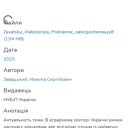
ься...
Файли
Zavatskyi_Mahisterska_Prohramne_zabezpechennia.pdf
(1,94 MB)
Дата
2025
Автори
Завацький, Микита Сергійович
Видавець
НУБіП України
Анотація
Актуальність теми. В аграрному секторі України ринок
насіння є ключовим, але водночас одним із найменш