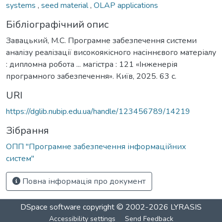
systems
,
seed material
,
OLAP applications
Бібліографічний опис
Завацький, М.С. Програмне забезпечення системи
аналізу реалізації високоякісного насіннєвого матеріалу
: дипломна робота ... магістра : 121 «Інженерія
програмного забезпечення». Київ, 2025. 63 с.
URI
https://dglib.nubip.edu.ua/handle/123456789/14219
Зібрання
ОПП "Програмне забезпечення інформаційних
систем"
Повна інформація про документ
DSpace software
copyright © 2002-2026
LYRASIS
Accessibility settings
Send Feedback