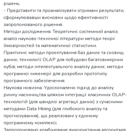
рішень.
- Представити та проаналізувати отримані результати,
сформулювавши висновки щодо ефективності
запропонованого рішення.
Методи дослідження. Теоретичні: системний аналіз;
аналіз науково-технічної літератури методи теорії
ймовірностей та математичної статистики.
Практичні: методи проєктування баз даних та сховищ
даних; технології OLAP для побудови багатовимірних
кубів; методи інтелектуального аналізу даних; методи
програмної інженерії для розробки прототипу
програмного забезпечення.
Наукова новизна. Удосконалено підхід до аналізу
ринку насінництва шляхом інтеграції класичних OLAP-
технологій (для швидкої агрегації даних) з сучасними
методами Data Mining (для глибокого аналізу та
прогнозування), що реалізовані у єдиному
програмному комплексі.
Запропоновано комбіноване використання алгоритмів