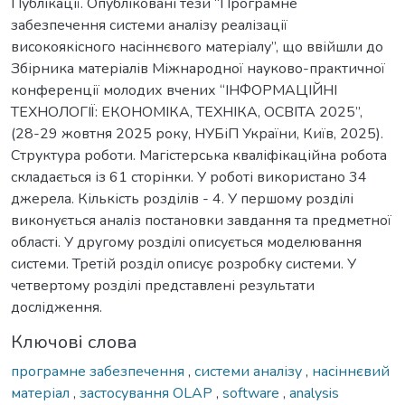
Публікації. Опубліковані тези “Програмне
забезпечення системи аналізу реалізації
високоякісного насіннєвого матеріалу”, що ввійшли до
Збірника матеріалів Міжнародної науково-практичної
конференції молодих вчених “ІНФОРМАЦІЙНІ
ТЕХНОЛОГІЇ: ЕКОНОМІКА, ТЕХНІКА, ОСВІТА 2025”,
(28-29 жовтня 2025 року, НУБіП України, Київ, 2025).
Структура роботи. Магістерська кваліфікаційна робота
складається із 61 сторінки. У роботі використано 34
джерела. Кількість розділів - 4. У першому розділі
виконується аналіз постановки завдання та предметної
області. У другому розділі описується моделювання
системи. Третій розділ описує розробку системи. У
четвертому розділі представлені результати
дослідження.
Ключові слова
програмне забезпечення
,
системи аналізу
,
насіннєвий
матеріал
,
застосування OLAP
,
software
,
analysis