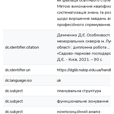
як фахівця освітнього ступен
Метою виконання кваліфікац
систематизація знань та ро
щодо вирішення завдань від
професійного спрямування.
Демченко Д.Є. Особливості 
меморіальних скверів м. Луб
dc.identifier.citation
області : дипломна робота ... м
«Садово-паркове господарст
Д.Є. - Київ, 2021. – 90 с.
dc.identifier.uri
https://dglib.nubip.edu.ua/ha
dc.language.iso
uk
dc.subject
планувальна структура
dc.subject
функціональне зонування
dc.subject
композиційний аналіз