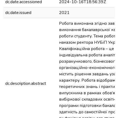
dc.date.accessioned
2024-10-16T18:56:39Z
dc.date.issued
2021
Робота виконана згідно завд
виконання бакалаврської ква
роботи студенту. Тема робот
наказом ректора НУБіП Укра
Кваліфікаційна робота – це с
індивідуальна робота аналіти
розрахункового, бізнесового
організаційно-економічного 
містить рішення завдань уза
характеру. Робота відобража
dc.description.abstract
теоретичних знань і практи
випускника в рамках обов’язк
вибіркової складових освітн
програми підготовки бакалав
здатність до самостійної проф