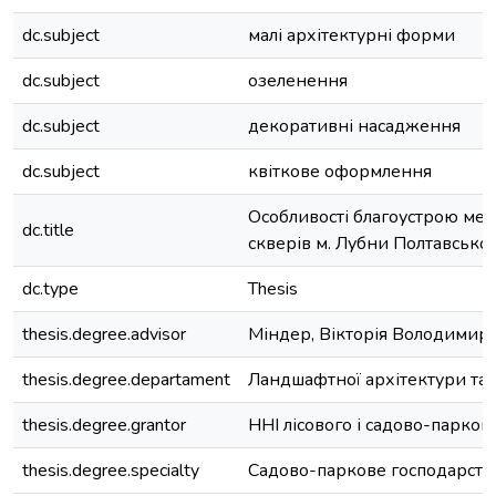
dc.subject
малі архітектурні форми
dc.subject
озеленення
dc.subject
декоративні насадження
dc.subject
квіткове оформлення
Особливості благоустрою ме
dc.title
скверів м. Лубни Полтавської 
dc.type
Thesis
thesis.degree.advisor
Міндер, Вікторія Володимир
thesis.degree.departament
Ландшафтної архітектури та
thesis.degree.grantor
ННІ лісового і садово-парков
thesis.degree.specialty
Садово-паркове господарств