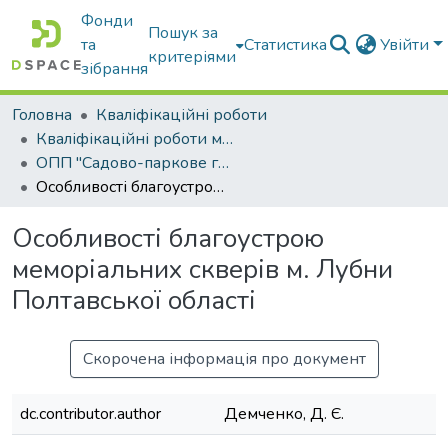
Фонди
Пошук за
та
Статистика
Увійти
критеріями
зібрання
Головна
Кваліфікаційні роботи
Кваліфікаційні роботи магістрів
ОПП "Садово-паркове господарство"
Особливості благоустрою меморіальних скверів м. Лубни Полтавської області
Особливості благоустрою
меморіальних скверів м. Лубни
Полтавської області
Скорочена інформація про документ
dc.contributor.author
Демченко, Д. Є.