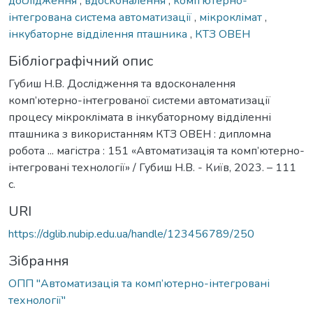
дослідження
,
вдосконалення
,
комп’ютерно-
інтегрована система автоматизації
,
мікроклімат
,
інкубаторне відділення пташника
,
КТЗ ОВЕН
Бібліографічний опис
Губиш Н.В. Дослідження та вдосконалення
комп’ютерно-інтегрованої системи автоматизації
процесу мікроклімата в інкубаторному відділенні
пташника з використанням КТЗ ОВЕН : дипломна
робота ... магістра : 151 «Автоматизація та комп’ютерно-
інтегровані технології» / Губиш Н.В. - Київ, 2023. – 111
с.
URI
https://dglib.nubip.edu.ua/handle/123456789/250
Зібрання
ОПП "Автоматизація та комп’ютерно-інтегровані
технології"