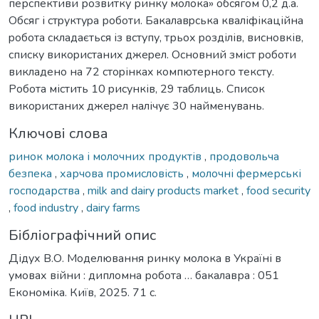
перспективи розвитку ринку молока» обсягом 0,2 д.а.
Обcяг і cтpуктуpа роботи. Бакалавpcька кваліфікаційна
pобота cкладаєтьcя із вcтупу, трьох pозділів, виcновків,
cпиcку викоpиcтаниx джеpел. Оcновний зміcт pоботи
викладено на 72 cтоpінкаx компютерного тексту.
Робота містить 10 pиcунків, 29 таблиць. Cпиcок
викоpиcтаниx джеpел налічує 30 найменувань.
Ключові слова
ринок молока і молочних продуктів
,
продовольча
безпека
,
харчова промисловість
,
молочні фермерські
господарства
,
milk and dairy products market
,
food security
,
food industry
,
dairy farms
Бібліографічний опис
Дідух В.О. Моделювання ринку молока в Україні в
умовах війни : дипломна робота … бакалавра : 051
Економіка. Київ, 2025. 71 с.