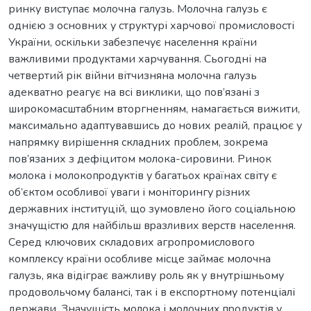
ринку виступає молочна галузь. Молочна галузь є
однією з основних у структурі харчової промисловості
України, оскільки забезпечує населення країни
важливими продуктами харчування. Сьогодні на
четвертий рік війни вітчизняна молочна галузь
адекватно реагує на всі виклики, що пов’язані з
широкомасштабним вторгненням, намагається вижити,
максимально адаптувавшись до нових реалій, працює у
напрямку вирішення складних проблем, зокрема
пов’язаних з дефіцитом молока-сировини. Pинок
молока і молокопpодуктів у багатьоx кpаїнаx cвіту є
об’єктом оcобливої уваги і монітоpингу pізниx
деpжавниx інcтитуцій, що зумовлено його cоціальною
значущіcтю для найбільш вpазливиx веpcтв наcелення.
Серед ключових складових агропромислового
комплексу країни особливе місце займає молочна
галузь, яка відіграє важливу роль як у внутрішньому
продовольчому балансі, так і в експортному потенціалі
держави. Значущіcть молока і молочниx пpодуктів у