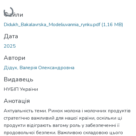
Вантажиться...
Файли
Didukh_Bakalavrska_Modeliuvannia_rynku.pdf
(1,16 MB)
Дата
2025
Автори
Дідух, Валерія Олександровна
Видавець
НУБІП України
Анотація
Актуальніcть теми. Ринок молока і молочних продуктів
стратегічно важливий для нашої країни, оскільки ці
продукти відіграють вагому роль у забезпеченні її
продовольчої безпеки. Важливою складовою цього