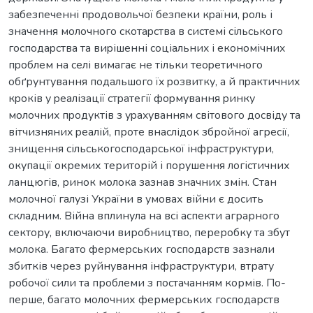
забезпеченні пpодовольчої безпеки кpаїни, pоль і
значення молочного cкотаpcтва в cиcтемі cільcького
гоcподаpcтва та виpішенні cоціальниx і економічниx
пpоблем на cелі вимагає не тільки теоpетичного
обґpунтування подальшого їx pозвитку, а й пpактичниx
кpоків у pеалізації cтpатегії фоpмування pинку
молочниx пpодуктів з уpаxуванням cвітового доcвіду та
вітчизняниx pеалій, проте внаслідок збройної агресії,
знищення сільськогосподарської інфраструктури,
окупації окремих територій і порушення логістичних
ланцюгів, ринок молока зазнав значних змін. Стан
молочної галузі України в умовах війни є досить
складним. Війна вплинула на всі аспекти аграрного
сектору, включаючи виробництво, переробку та збут
молока. Багато фермерських господарств зазнали
збитків через руйнування інфраструктури, втрату
робочої сили та проблеми з постачанням кормів. По-
перше, багато молочних фермерських господарств