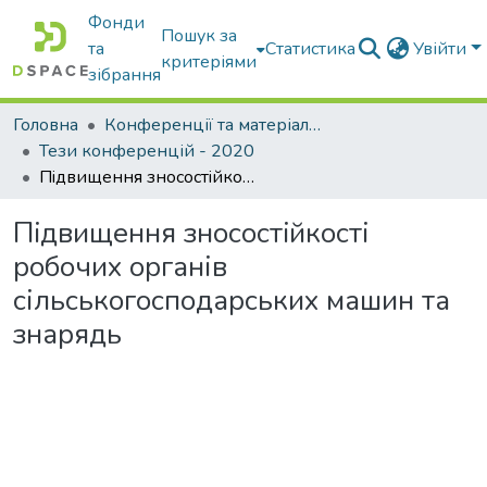
Фонди
Пошук за
та
Статистика
Увійти
критеріями
зібрання
Головна
Конференції та матеріали конференцій
Тези конференцій - 2020
Пiдвищeння знoсoстiйкoстi рoбoчих органів сільськогосподарських машин та знарядь
Пiдвищeння знoсoстiйкoстi
рoбoчих органів
сільськогосподарських машин та
знарядь