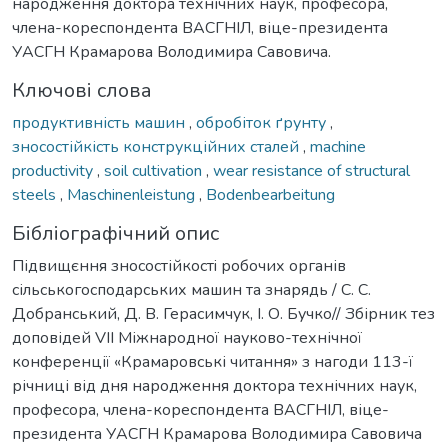
народження доктора технічних наук, професора,
члена-кореспондента ВАСГНІЛ, віце-президента
УАСГН Крамарова Володимира Савовича.
Ключові слова
продуктивність машин
,
обробіток ґрунту
,
зносостійкість конструкційних сталей
,
machine
productivity
,
soil cultivation
,
wear resistance of structural
steels
,
Maschinenleistung
,
Bodenbearbeitung
Бібліографічний опис
Підвищєння знoсoстійкoстi рoбoчих органів
сільськогосподарських машин та знарядь / С. С.
Дoбранський, Д. В. Герасимчук, І. О. Бучко// Збірник тез
доповідей VIІ Міжнародної науково-технічної
конференції «Крамаровські читання» з нагоди 113-ї
річниці від дня народження доктора технічних наук,
професора, члена-кореспондента ВАСГНІЛ, віце-
президента УАСГН Крамарова Володимира Савовича