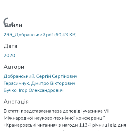
Вантажиться...
Файли
299_Добранський.pdf
(60,43 KB)
Дата
2020
Автори
Добранський, Сергій Сергійович
Герасимчук, Дмитро Вікторович
Бучко, Ігор Олександрович
Анотація
В статті представлена теза доповіді учасника VIІ
Міжнародної науково-технічної конференції
«Крамаровські читання» з нагоди 113-ї річниці від дня