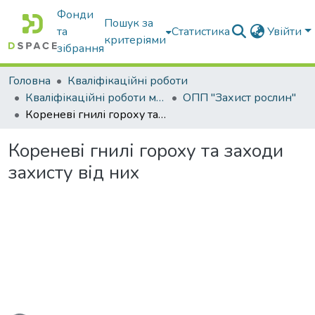
Фонди
Пошук за
та
Статистика
Увійти
критеріями
зібрання
Головна
Кваліфікаційні роботи
Кваліфікаційні роботи магістрів
ОПП "Захист рослин"
Кореневі гнилі гороху та заходи захисту від них
Кореневі гнилі гороху та заходи
захисту від них