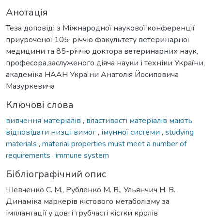
Анотація
Теза доповіді з Міжнародної наукової конференції
приуроченої 105-річчю факультету ветеринарної
медицини та 85-річчю доктора ветеринарних наук,
професора,заслуженого діяча науки і техніки України,
академіка НААН України Анатолія Йосиповича
Мазуркевича
Ключові слова
вивчення матеріалів
,
властивості матеріалів мають
відповідати низці вимог
,
імунної системи
,
studying
materials
,
material properties must meet a number of
requirements
,
immune system
Бібліографічний опис
Шевченко С. М., Рубленко М. В., Ульянчич Н. В.
Динаміка маркерів кістового метаболізму за
імплантації у довгі трубчасті кістки кролів