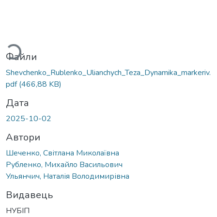
иться...
Файли
Shevchenko_Rublenko_Ulianchych_Teza_Dynamika_markeriv.
pdf
(466,88 KB)
Дата
2025-10-02
Автори
Шеченко, Світлана Миколаївна
Рубленко, Михайло Васильович
Ульянчич, Наталія Володимирівна
Видавець
НУБІП