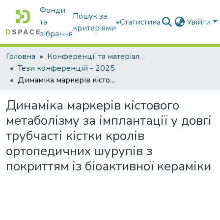
Фонди
Пошук за
та
Статистика
Увійти
критеріями
зібрання
Головна
Конференції та матеріали конференцій
Тези конференцій - 2025
Динаміка маркерів кістового метаболізму за імплантації у довгі трубчасті кістки кролів ортопедичних шурупів з покриттям із біоактивної кераміки
Динаміка маркерів кістового
метаболізму за імплантації у довгі
трубчасті кістки кролів
ортопедичних шурупів з
покриттям із біоактивної кераміки