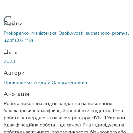
Вантажиться...
Файли
Prokopenko_Mahisterska_Osoblyvosti_suchasnoho_promysl
u.pdf
(3,6 MB)
Дата
2023
Автори
Прокопенко, Андрій Олександрович
Анотація
Робота виконана згідно завдання на виконання
бакалаврської кваліфікаційної роботи студенту. Тема
роботи затверджена наказом ректора НУБіП України.
Кваліфікаційна робота – це самостійна індивідуальна
робота аналітичного, розрахункового, бізнесового або