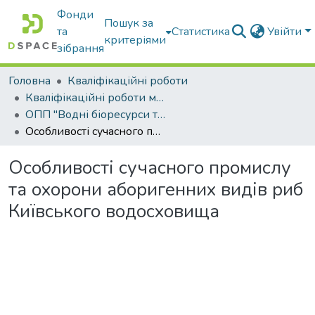
Фонди
Пошук за
та
Статистика
Увійти
критеріями
зібрання
Головна
Кваліфікаційні роботи
Кваліфікаційні роботи магістрів
ОПП "Водні біоресурси та аквакультура"
Особливості сучасного промислу та охорони аборигенних видів риб Київського водосховища
Особливості сучасного промислу
та охорони аборигенних видів риб
Київського водосховища