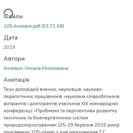
ься...
Файли
105.Ачкевич.pdf
(93,71 KB)
Дата
2019
Автори
Ачкевич, Оксана Миколаївна
Анотація
Тези доповідей вчених, науковців, науково-
педагогічних працівників, наукових співробітників,
аспірантів і докторантів учасників XIX міжнародної
конференції «Проблеми та перспективи розвитку
технічних та біоенергетичних систем
природокористування» (25-29 березня 2019 року)
присвячену 205-річчю з дня народження Т.Г.