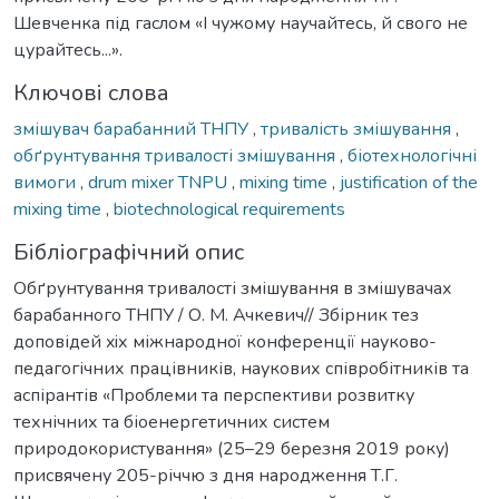
Шевченка під гаслом «І чужому научайтесь, й свого не
цурайтесь...».
Ключові слова
змішувач барабанний ТНПУ
,
тривалість змішування
,
обґрунтування тривалості змішування
,
біотехнологічні
вимоги
,
drum mixer TNPU
,
mixing time
,
justification of the
mixing time
,
biotechnological requirements
Бібліографічний опис
Обґрунтування тривалості змішування в змішувачах
барабанного ТНПУ / О. М. Ачкевич// Збірник тез
доповідей xiх міжнародної конференції науково-
педагогічних працівників, наукових співробітників та
аспірантів «Проблеми та перспективи розвитку
технічних та біоенергетичних систем
природокористування» (25–29 березня 2019 року)
присвячену 205-річчю з дня народження Т.Г.