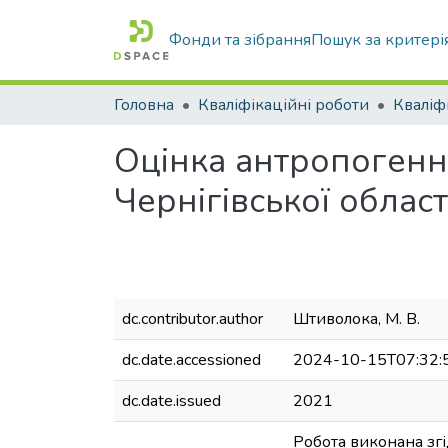
Фонди та зібрання
Пошук за критері
Головна
Кваліфікаційні роботи
Оцінка антропогенн
Чернігівської област
dc.contributor.author
Штиволока, М. В.
dc.date.accessioned
2024-10-15T07:32:
dc.date.issued
2021
Робота виконана згі