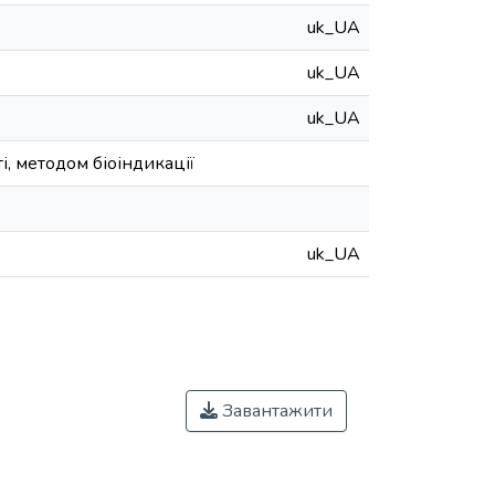
uk_UA
uk_UA
uk_UA
і, методом біоіндикації
uk_UA
Завантажити