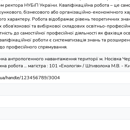
 ректора НУБіП України. Кваліфікаційна робота – це само
хункового, бізнесового або організаційно-економічного ха
ого характеру. Робота відображає рівень теоретичних зна
 обов’язкової та вибіркової складових освітньо-професій
тність до самостійної професійної діяльності як фахівця ос
аліфікаційної роботи є систематизація знань та розшире
 до професійного спрямування.
ка антропогенного навантаження території м. Носівка Черн
на робота ... магістра : 101 «Екологія» / Штиволока М.В. - Киї
edu.ua/handle/123456789/3004