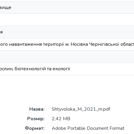
овище
ля
го навантаження території м. Носівка Чернігівської област
слин, біотехнологій та екології
Назва:
Shtyvoloka_M_2021_m.pdf
Розмір:
2,42 MB
Формат:
Adobe Portable Document Format