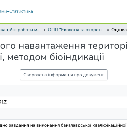
ями
Статистика
Кваліфікаційні роботи магістрів
ОПП "Екологія та охорона навколишнього середовища"
ого навантаження території
і, методом біоіндикації
Скорочена інформація про документ
51Z
дно завдання на виконання бакалаврської кваліфікаційної