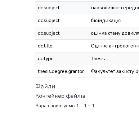
dc.subject
навколишнє серед
dc.subject
біоіндикація
dc.subject
оцінка стану довкіл
dc.title
Оцінка антропогенно
dc.type
Thesis
thesis.degree.grantor
Факультет захисту ро
Файли
Контейнер файлів
Зараз показуємо
1 - 1 з 1