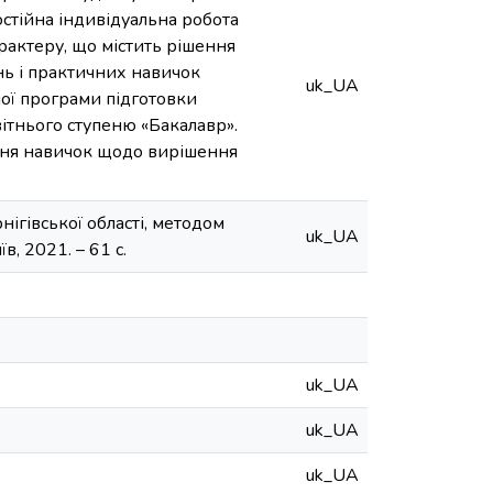
стійна індивідуальна робота
рактеру, що містить рішення
нь і практичних навичок
uk_UA
ної програми підготовки
вітнього ступеню «Бакалавр».
ння навичок щодо вирішення
ігівської області, методом
uk_UA
в, 2021. – 61 с.
uk_UA
uk_UA
uk_UA