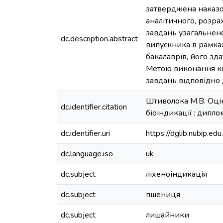
затверджена наказом
аналітичного, розра
завдань узагальнен
dc.description.abstract
випускника в рамках
бакалаврів, його зда
Метою виконання кв
завдань відповідно
Штиволока М.В. Оцін
dc.identifier.citation
біоіндикації : диплом
dc.identifier.uri
https://dglib.nubip.
dc.language.iso
uk
dc.subject
ліхеноіндикація
dc.subject
пшениця
dc.subject
лишайники