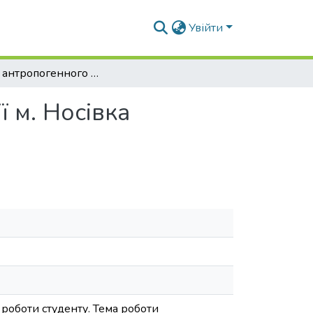
Увійти
Оцінка антропогенного навантаження території м. Носівка Чернігівської області, методом біоіндикації
 м. Носівка
 роботи студенту. Тема роботи